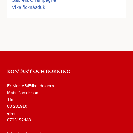
Sabrera Champagne
Vika ficknäsduk
KONTAKT OCH BOKNING
Er Man AB/Etikettdoktorn
Mats Danielsson
Tfn:
08 231910
eller
0705152448