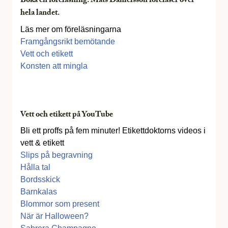
Boka en föreläsning. Mats Danielsson föreläser över
hela landet.
Läs mer om föreläsningarna
Framgångsrikt bemötande
Vett och etikett
Konsten att mingla
Vett och etikett på YouTube
Bli ett proffs på fem minuter! Etikettdoktorns videos i
vett & etikett
Slips på begravning
Hålla tal
Bordsskick
Barnkalas
Blommor som present
När är Halloween?