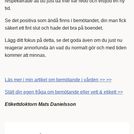
respekterade att du just då inte var redo och erbjöd en ny
tid.
Se det positiva som ändå finns i bemötandet, din man fick
säkert ett fint slut och hade det bra på boendet.
Lägg ditt fokus på detta, se det goda även om du just nu
reagerar annorlunda än vad du normalt gör och med tiden
kommer att minnas.
Läs mer i min artikel om bemötande i vården >> >>
Ställ din egen fråga om bemötande eller vett & etikett >>
Etikettdoktorn Mats Danielsson