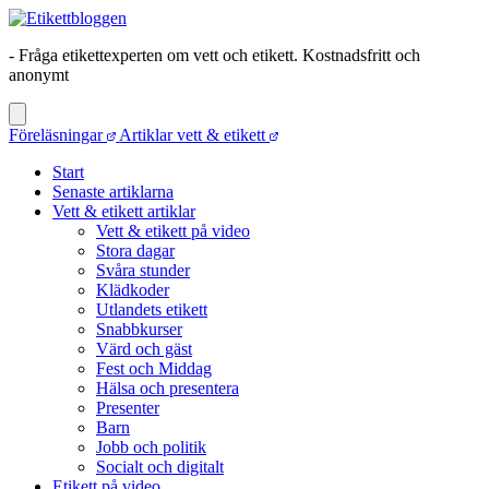
- Fråga etikettexperten om vett och etikett. Kostnadsfritt och
anonymt
Föreläsningar
Artiklar vett & etikett
Start
Senaste artiklarna
Vett & etikett artiklar
Vett & etikett på video
Stora dagar
Svåra stunder
Klädkoder
Utlandets etikett
Snabbkurser
Värd och gäst
Fest och Middag
Hälsa och presentera
Presenter
Barn
Jobb och politik
Socialt och digitalt
Etikett på video