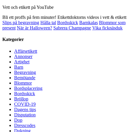
Vett och etikett på YouTube
Bli ett proffs på fem minuter! Etikettdoktorns videos i vett & etikett
Slips på begravning
Hålla tal
Bordsskick
Barnkalas
Blommor som
present
När är Halloween?
Sabrera Champagne
Vika ficknäsduk
Kategorier
Affärsetikett
Annonser
Artighet
Barn
Begravning
Bemötande
Blommor
Bordsplacering
Bordsskick
Bröllop
COVID-19
Dagens tips
Disputation
Dop
Dresscodes
Dukning