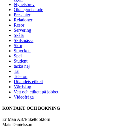
Nyhetsbrev
Okategoriserade
Presenter
Relationer
Resor
Servering
Skåla
Skilsmässa
Skor
Smycken
Spel
Student
tacka nej
Tal
Telefon
Utlandets etikett
Värdskap
Vett och etikett på jobbet
Videofråga
KONTAKT OCH BOKNING
Er Man AB/Etikettdoktorn
Mats Danielsson