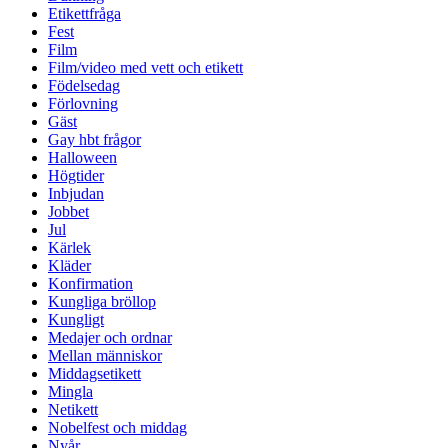
Etikettfråga
Fest
Film
Film/video med vett och etikett
Födelsedag
Förlovning
Gäst
Gay hbt frågor
Halloween
Högtider
Inbjudan
Jobbet
Jul
Kärlek
Kläder
Konfirmation
Kungliga bröllop
Kungligt
Medajer och ordnar
Mellan människor
Middagsetikett
Mingla
Netikett
Nobelfest och middag
Nyår