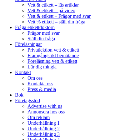
Vett & etikett – läs artiklar
Vett & etikett – på video
Vett & etikett – Frågor med svar
Vett % etikett – ställ din fråga
Fråga etikettdoktorn
Frågor med svar
Ställ din fråga
Föreläsningar
Privatlektion vett & etikett
Framgångsrikt bemötande
Föreläsning vett & etikett
Lär dig mingla
Kontakt
Om oss
Kontakta oss
Press & media
Bok
Företagsstöd
Advertise with us
Annonsera hos oss
Om reklam
Underhållning 1
Underhållning 2
Underhållning 3
Underhållning 4