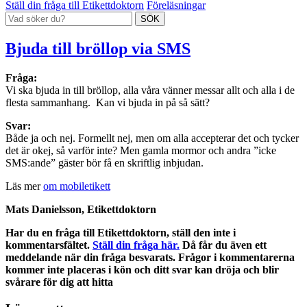
Ställ din fråga till Etikettdoktorn
Föreläsningar
Bjuda till bröllop via SMS
Fråga:
Vi ska bjuda in till bröllop, alla våra vänner messar allt och alla i de
flesta sammanhang. Kan vi bjuda in på så sätt?
Svar:
Både ja och nej. Formellt nej, men om alla accepterar det och tycker
det är okej, så varför inte? Men gamla mormor och andra ”icke
SMS:ande” gäster bör få en skriftlig inbjudan.
Läs mer
om mobiletikett
Mats Danielsson, Etikettdoktorn
Har du en fråga till Etikettdoktorn, ställ den inte i
kommentarsfältet.
Ställ din fråga här.
Då får du även ett
meddelande när din fråga besvarats. Frågor i kommentarerna
kommer inte placeras i kön och ditt svar kan dröja och blir
svårare för dig att hitta