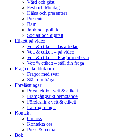
Värd och gäst
Fest och Middag
Hälsa och presentera
Presenter
Barn
Jobb och politik
Socialt och digitalt
Etikett på video
Vett & etikett – läs artiklar
Vett & etikett – på video
Vett & etikett – Frågor med svar
Vett % etikett – ställ din fråga
Fråga etikettdoktorn
Frågor med svar
Ställ din fråga
Föreläsningar
Privatlektion vett & etikett
Framgångsrikt bemötande
Föreläsning vett & etikett
Lär dig mingla
Kontakt
Om oss
Kontakta oss
Press & media
Bok