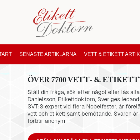
TART
SENASTE ARTIKLARNA
VETT & ETIKETT ARTI
ÖVER 7700 VETT- & ETIKETT
Ställ din fråga, sök efter något eller läs al
Danielsson, Etikettdoktorn, Sveriges ledande
SVT:S expert vid flera Nobelfester, är förel
vett och etikett samt bemötande. Svaren är
förblir anonym