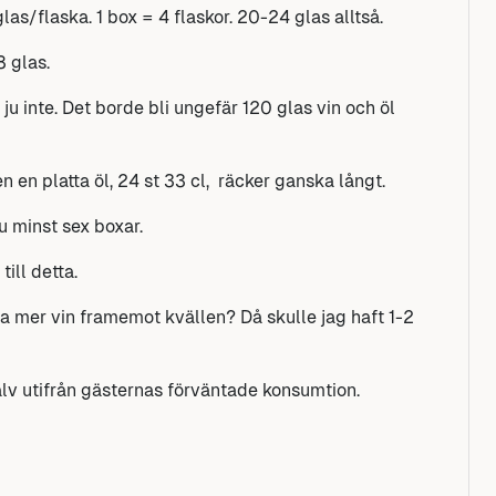
as/flaska. 1 box = 4 flaskor. 20-24 glas alltså.
8 glas.
ju inte. Det borde bli ungefär 120 glas vin och öl
Men en platta öl, 24 st 33 cl, räcker ganska långt.
u minst sex boxar.
till detta.
a mer vin framemot kvällen? Då skulle jag haft 1-2
själv utifrån gästernas förväntade konsumtion.