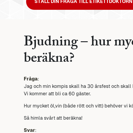
STÄLL DIN FRÅGA TILL ETIKETTDOKTORN
Bjudning – hur myc
beräkna?
Fråga
:
Jag och min kompis skall ha 30 årsfest och skall 
Vi kommer att bli ca 60 gäster.
Hur mycket öl,vin (både rött och vitt) behöver vi 
Så himla svårt att beräkna!
Svar
: