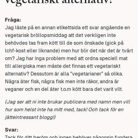
vegetariskt alternativ?
Fråga:
Jag läste på en annan etikettsida ett svar angående en
vegetarisk bröllopsmiddag att det verkligen inte
behövdes tas fram kött till de som önskade (gick på
lchf-kost eller liknande) men hur blir det när det är tvärt
om? Jag har inga problem med att ordna speciell mat
till allergiska men måste det finnas ett vegetariskt
alternativ? Dessutom är alla ”vegetarianer” så olika.
Några äter fisk, några fisk men inte räkor, andra är
veganer och en del äter t.o.m kött bara det varit vilt.
(Jag ser att ni inte brukar publicera med namn men vill
hur som helst inte ha mitt med, tack! Och tack för en
jätteintressant blogg!)
Svar:
Tack för ditt beröm och ingen behöver någonsin fundera