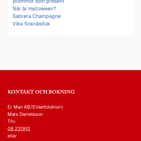
Blommor som present
När är Halloween?
Sabrera Champagne
Vika ficknäsduk
KONTAKT OCH BOKNING
Er Man AB/Etikettdoktorn
Mats Danielsson
Tfn:
08 231910
eller