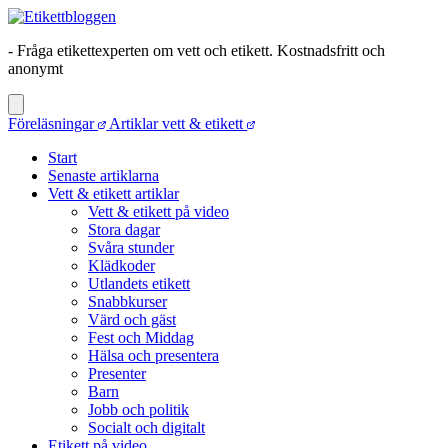
- Fråga etikettexperten om vett och etikett. Kostnadsfritt och
anonymt
Föreläsningar
Artiklar vett & etikett
Start
Senaste artiklarna
Vett & etikett artiklar
Vett & etikett på video
Stora dagar
Svåra stunder
Klädkoder
Utlandets etikett
Snabbkurser
Värd och gäst
Fest och Middag
Hälsa och presentera
Presenter
Barn
Jobb och politik
Socialt och digitalt
Etikett på video