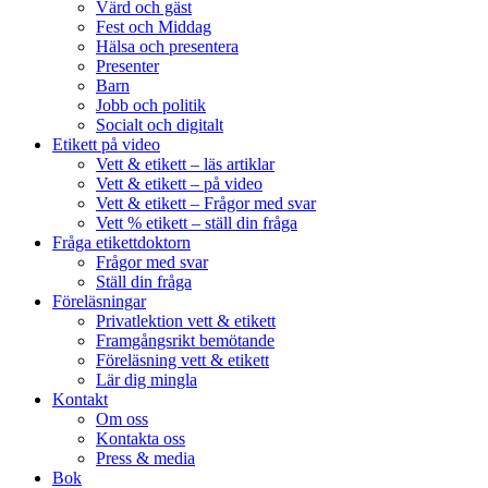
Värd och gäst
Fest och Middag
Hälsa och presentera
Presenter
Barn
Jobb och politik
Socialt och digitalt
Etikett på video
Vett & etikett – läs artiklar
Vett & etikett – på video
Vett & etikett – Frågor med svar
Vett % etikett – ställ din fråga
Fråga etikettdoktorn
Frågor med svar
Ställ din fråga
Föreläsningar
Privatlektion vett & etikett
Framgångsrikt bemötande
Föreläsning vett & etikett
Lär dig mingla
Kontakt
Om oss
Kontakta oss
Press & media
Bok