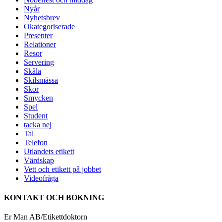
Nyår
Nyhetsbrev
Okategoriserade
Presenter
Relationer
Resor
Servering
Skåla
Skilsmässa
Skor
Smycken
Spel
Student
tacka nej
Tal
Telefon
Utlandets etikett
Värdskap
Vett och etikett på jobbet
Videofråga
KONTAKT OCH BOKNING
Er Man AB/Etikettdoktorn