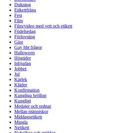
Dukning
Etikettfråga
Fest
Film
Film/video med vett och etikett
Födelsedag
Förlovning
Gäst
Gay hbt frågor
Halloween
Högtider
Inbjudan
Jobbet
Jul
Kärlek
Kläder
Konfirmation
Kungliga bröllop
Kungligt
Medajer och ordnar
Mellan människor
Middagsetikett
Mingla
Netikett
Nobelfest och middag