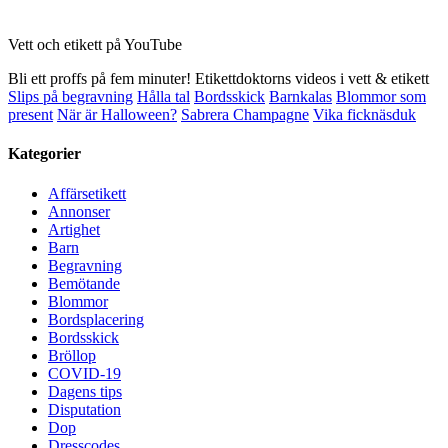
Vett och etikett på YouTube
Bli ett proffs på fem minuter! Etikettdoktorns videos i vett & etikett
Slips på begravning
Hålla tal
Bordsskick
Barnkalas
Blommor som
present
När är Halloween?
Sabrera Champagne
Vika ficknäsduk
Kategorier
Affärsetikett
Annonser
Artighet
Barn
Begravning
Bemötande
Blommor
Bordsplacering
Bordsskick
Bröllop
COVID-19
Dagens tips
Disputation
Dop
Dresscodes