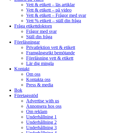
Vett & etikett – läs artiklar
Vett & etikett – på video
Vett & etikett – Frågor med svar
Vett % etikett – ställ din fråga
Fråga etikettdoktorn
Frågor med svar
Ställ din fråga
Föreläsningar
Privatlektion vett & etikett
Framgångsrikt bemötande
Föreläsning vett & etikett
Lär dig mingla
Kontakt
Om oss
Kontakta oss
Press & media
Bok
Företagsstöd
Advertise with us
Annonsera hos oss
Om reklam
Underhållning 1
Underhållning 2
Underhållning 3
Underhållning 4