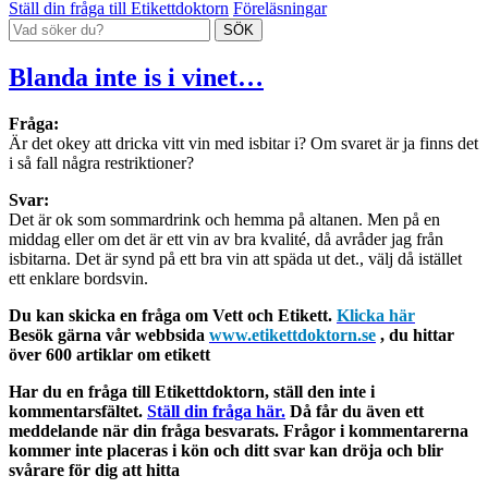
Ställ din fråga till Etikettdoktorn
Föreläsningar
Blanda inte is i vinet…
Fråga:
Är det okey att dricka vitt vin med isbitar i? Om svaret är ja finns det
i så fall några restriktioner?
Svar:
Det är ok som sommardrink och hemma på altanen. Men på en
middag eller om det är ett vin av bra kvalité, då avråder jag från
isbitarna. Det är synd på ett bra vin att späda ut det., välj då istället
ett enklare bordsvin.
Du kan skicka en fråga om Vett och Etikett.
Klicka här
Besök gärna vår webbsida
www.etikettdoktorn.se
, du hittar
över 600 artiklar om etikett
Har du en fråga till Etikettdoktorn, ställ den inte i
kommentarsfältet.
Ställ din fråga här.
Då får du även ett
meddelande när din fråga besvarats. Frågor i kommentarerna
kommer inte placeras i kön och ditt svar kan dröja och blir
svårare för dig att hitta