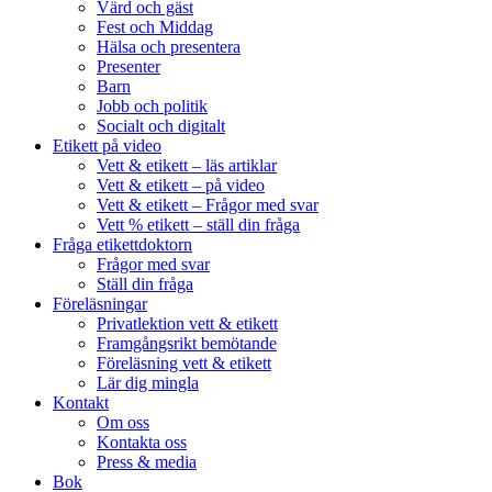
Värd och gäst
Fest och Middag
Hälsa och presentera
Presenter
Barn
Jobb och politik
Socialt och digitalt
Etikett på video
Vett & etikett – läs artiklar
Vett & etikett – på video
Vett & etikett – Frågor med svar
Vett % etikett – ställ din fråga
Fråga etikettdoktorn
Frågor med svar
Ställ din fråga
Föreläsningar
Privatlektion vett & etikett
Framgångsrikt bemötande
Föreläsning vett & etikett
Lär dig mingla
Kontakt
Om oss
Kontakta oss
Press & media
Bok