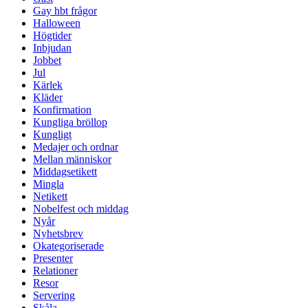
Gay hbt frågor
Halloween
Högtider
Inbjudan
Jobbet
Jul
Kärlek
Kläder
Konfirmation
Kungliga bröllop
Kungligt
Medajer och ordnar
Mellan människor
Middagsetikett
Mingla
Netikett
Nobelfest och middag
Nyår
Nyhetsbrev
Okategoriserade
Presenter
Relationer
Resor
Servering
Skåla