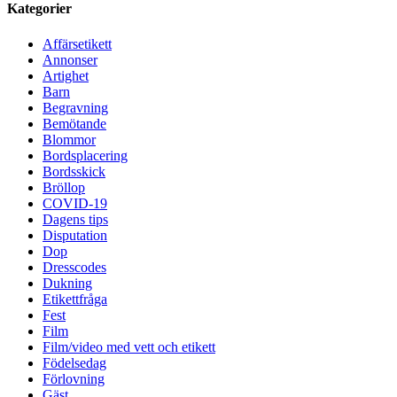
Kategorier
Affärsetikett
Annonser
Artighet
Barn
Begravning
Bemötande
Blommor
Bordsplacering
Bordsskick
Bröllop
COVID-19
Dagens tips
Disputation
Dop
Dresscodes
Dukning
Etikettfråga
Fest
Film
Film/video med vett och etikett
Födelsedag
Förlovning
Gäst