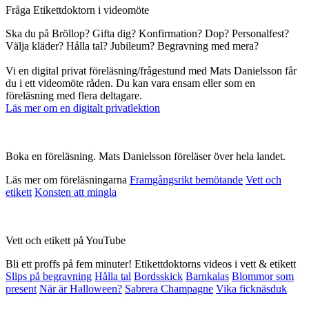
Fråga Etikettdoktorn i videomöte
Ska du på Bröllop? Gifta dig? Konfirmation? Dop? Personalfest?
Välja kläder? Hålla tal? Jubileum? Begravning med mera?
Vi en digital privat föreläsning/frågestund med Mats Danielsson får
du i ett videomöte råden. Du kan vara ensam eller som en
föreläsning med flera deltagare.
Läs mer om en digitalt privatlektion
Boka en föreläsning. Mats Danielsson föreläser över hela landet.
Läs mer om föreläsningarna
Framgångsrikt bemötande
Vett och
etikett
Konsten att mingla
Vett och etikett på YouTube
Bli ett proffs på fem minuter! Etikettdoktorns videos i vett & etikett
Slips på begravning
Hålla tal
Bordsskick
Barnkalas
Blommor som
present
När är Halloween?
Sabrera Champagne
Vika ficknäsduk