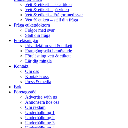
Vett & etikett – läs artiklar
Vett & etikett – på video
Vett & etikett – Frågor med svar
Vett % etikett – ställ din fråga
Fråga etikettdoktorn
Frågor med svar
Ställ din fråga
Föreläsningar
Privatlektion vett & etikett
Framgångsrikt bemötande
Föreläsning vett & etikett
Lär dig mingla
Kontakt
Om oss
Kontakta oss
Press & media
Bok
Företagsstöd
Advertise with us
Annonsera hos oss
Om reklam
Underhållning 1
Underhållning 2
Underhållning 3
Underhållning 4