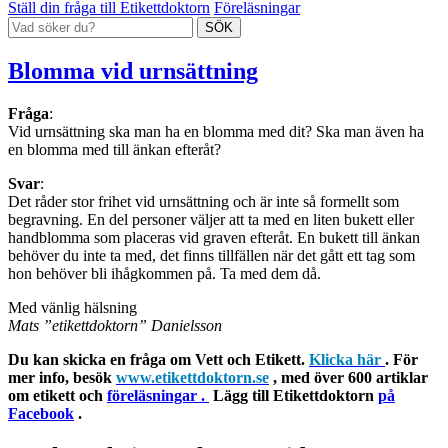
Ställ din fråga till Etikettdoktorn
Föreläsningar
Blomma vid urnsättning
Fråga
:
Vid urnsättning ska man ha en blomma med dit? Ska man även ha
en blomma med till änkan efteråt?
Svar
:
Det råder stor frihet vid urnsättning och är inte så formellt som
begravning. En del personer väljer att ta med en liten bukett eller
handblomma som placeras vid graven efteråt. En bukett till änkan
behöver du inte ta med, det finns tillfällen när det gått ett tag som
hon behöver bli ihågkommen på. Ta med dem då.
Med vänlig hälsning
Mats ”etikettdoktorn” Danielsson
Du kan skicka en fråga om Vett och Etikett.
Klicka här
. För
mer info, besök
www.etikettdoktorn.se
, med över 600 artiklar
om etikett och
föreläsningar .
Lägg till Etikettdoktorn
på
Facebook
.