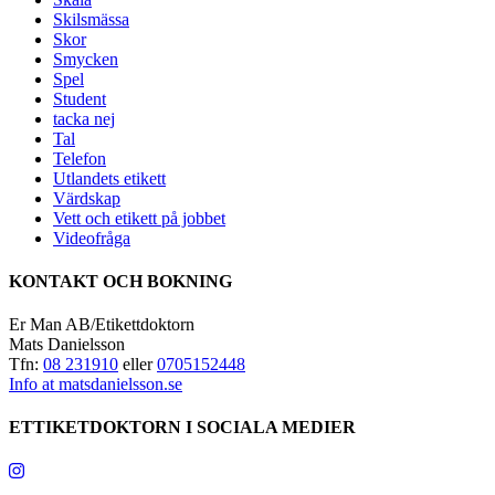
Skilsmässa
Skor
Smycken
Spel
Student
tacka nej
Tal
Telefon
Utlandets etikett
Värdskap
Vett och etikett på jobbet
Videofråga
KONTAKT OCH BOKNING
Er Man AB/Etikettdoktorn
Mats Danielsson
Tfn:
08 231910
eller
0705152448
Info at matsdanielsson.se
ETTIKETDOKTORN I SOCIALA MEDIER