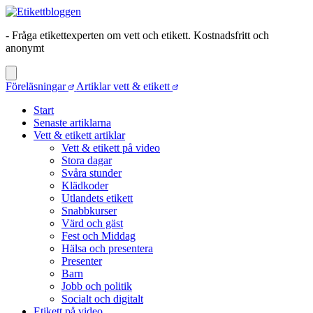
- Fråga etikettexperten om vett och etikett. Kostnadsfritt och
anonymt
Föreläsningar
Artiklar vett & etikett
Start
Senaste artiklarna
Vett & etikett artiklar
Vett & etikett på video
Stora dagar
Svåra stunder
Klädkoder
Utlandets etikett
Snabbkurser
Värd och gäst
Fest och Middag
Hälsa och presentera
Presenter
Barn
Jobb och politik
Socialt och digitalt
Etikett på video