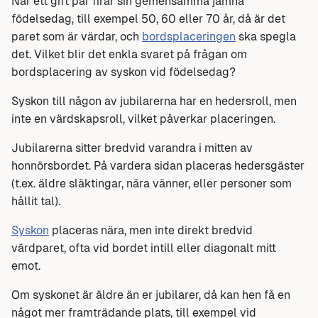
När ett gift par firar sin gemensamma jämna
födelsedag, till exempel 50, 60 eller 70 år, då är det
paret som är värdar, och
bordsplaceringen
ska spegla
det. Vilket blir det enkla svaret på frågan om
bordsplacering av syskon vid födelsedag?
Syskon till någon av jubilarerna har en hedersroll, men
inte en värdskapsroll, vilket påverkar placeringen.
Jubilarerna sitter bredvid varandra i mitten av
honnörsbordet. På vardera sidan placeras hedersgäster
(t.ex. äldre släktingar, nära vänner, eller personer som
hållit tal).
Syskon
placeras nära, men inte direkt bredvid
värdparet, ofta vid bordet intill eller diagonalt mitt
emot.
Om syskonet är äldre än er jubilarer, då kan hen få en
något mer framträdande plats, till exempel vid