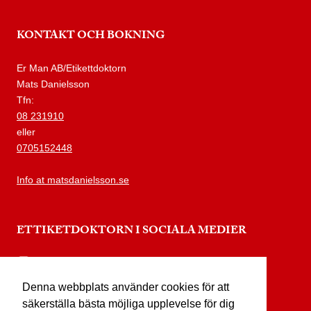
KONTAKT OCH BOKNING
Er Man AB/Etikettdoktorn
Mats Danielsson
Tfn:
08 231910
eller
0705152448
Info at matsdanielsson.se
ETTIKETDOKTORN I SOCIALA MEDIER
instagram.com/etikettdoktorn
Denna webbplats använder cookies för att
facebook.com/etikettdoktorn
säkerställa bästa möjliga upplevelse för dig
youtube.com/etikettdoktorn