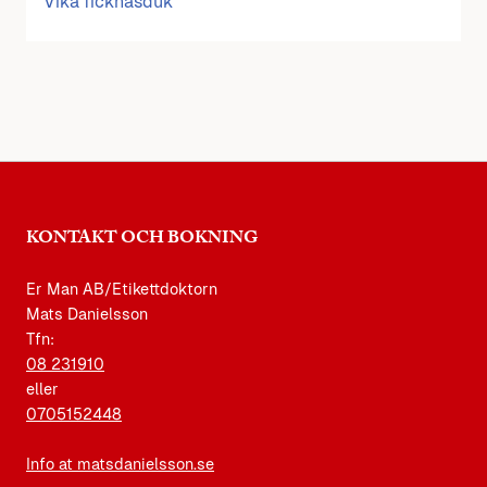
Vika ficknäsduk
KONTAKT OCH BOKNING
Er Man AB/Etikettdoktorn
Mats Danielsson
Tfn:
08 231910
eller
0705152448
Info at matsdanielsson.se