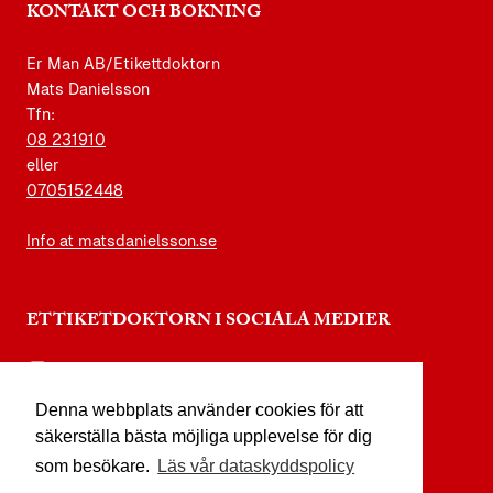
KONTAKT OCH BOKNING
Er Man AB/Etikettdoktorn
Mats Danielsson
Tfn:
08 231910
eller
0705152448
Info at matsdanielsson.se
ETTIKETDOKTORN I SOCIALA MEDIER
instagram.com/etikettdoktorn
Denna webbplats använder cookies för att
facebook.com/etikettdoktorn
säkerställa bästa möjliga upplevelse för dig
youtube.com/etikettdoktorn
som besökare.
Läs vår dataskyddspolicy
x.com/etikettdoktorn