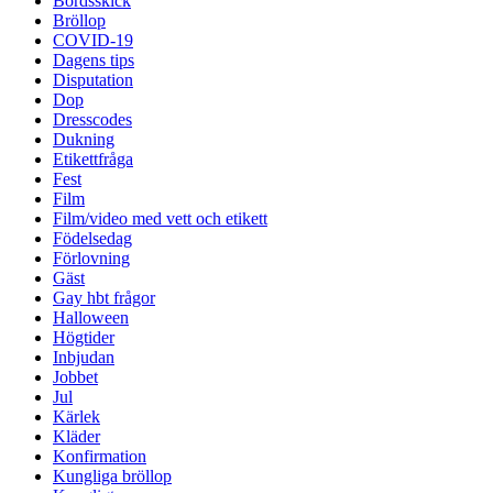
Bordsskick
Bröllop
COVID-19
Dagens tips
Disputation
Dop
Dresscodes
Dukning
Etikettfråga
Fest
Film
Film/video med vett och etikett
Födelsedag
Förlovning
Gäst
Gay hbt frågor
Halloween
Högtider
Inbjudan
Jobbet
Jul
Kärlek
Kläder
Konfirmation
Kungliga bröllop