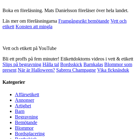
Boka en föreläsning. Mats Danielsson föreläser över hela landet.
Läs mer om föreläsningarna
Framgångsrikt bemötande
Vett och
etikett
Konsten att mingla
Vett och etikett på YouTube
Bli ett proffs på fem minuter! Etikettdoktorns videos i vett & etikett
Slips på begravning
Hålla tal
Bordsskick
Barnkalas
Blommor som
present
När är Halloween?
Sabrera Champagne
Vika ficknäsduk
Kategorier
Affärsetikett
Annonser
Artighet
Barn
Begravning
Bemötande
Blommor
Bordsplacering