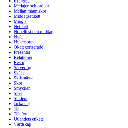
Kungligt
Medajer och ordnar
Mellan människor
Middagsetikett
Mingla
Netikett
Nobelfest och middag
Nyår
Nyhetsbrev
Okategoriserade
Presenter
Relationer
Resor
Servering
Skåla
Skilsmässa
Skor
Smycken
Spel
Student
tacka nej
Tal
Telefon
Utlandets etikett
Värdskap