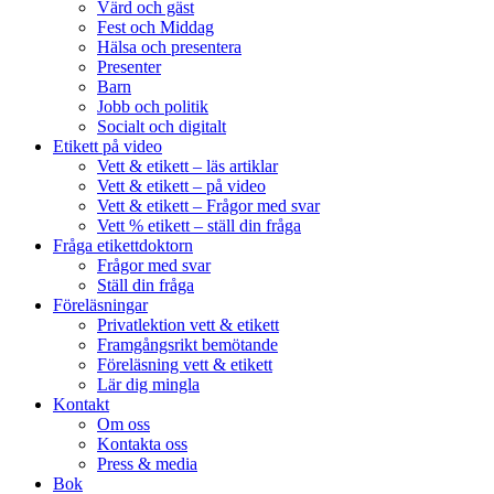
Värd och gäst
Fest och Middag
Hälsa och presentera
Presenter
Barn
Jobb och politik
Socialt och digitalt
Etikett på video
Vett & etikett – läs artiklar
Vett & etikett – på video
Vett & etikett – Frågor med svar
Vett % etikett – ställ din fråga
Fråga etikettdoktorn
Frågor med svar
Ställ din fråga
Föreläsningar
Privatlektion vett & etikett
Framgångsrikt bemötande
Föreläsning vett & etikett
Lär dig mingla
Kontakt
Om oss
Kontakta oss
Press & media
Bok