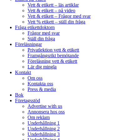
Vett & etikett – läs artiklar
Vett & etikett – på video
Vett & etikett – Frågor med svar
Vett % etikett – ställ din fråga
Fråga etikettdoktorn
Frågor med svar
Ställ din fråga
Föreläsningar
Privatlektion vett & etikett
Framgångsrikt bemötande
Föreläsning vett & etikett
Lär dig mingla
Kontakt
Om oss
Kontakta oss
Press & media
Bok
Företagsstöd
Advertise with us
Annonsera hos oss
Om reklam
Underhållning 1
Underhållning 2
Underhållning 3
Underhållning 4