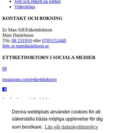
Vett och etikett på jobbet
Videofråga
KONTAKT OCH BOKNING
Er Man AB/Etikettdoktorn
Mats Danielsson
Tfn:
08 231910
eller
0705152448
Info at matsdanielsson.se
ETTIKETDOKTORN I SOCIALA MEDIER
instagram.com/etikettdoktorn
facebook.com/etikettdoktorn
Denna webbplats använder cookies för att
säkerställa bästa möjliga upplevelse för dig
youtube.com/etikettdoktorn
som besökare.
Läs vår dataskyddspolicy