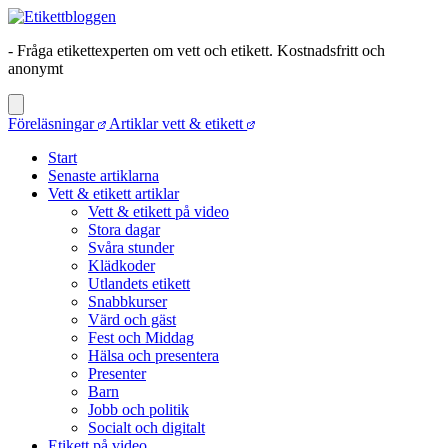
- Fråga etikettexperten om vett och etikett. Kostnadsfritt och
anonymt
Föreläsningar
Artiklar vett & etikett
Start
Senaste artiklarna
Vett & etikett artiklar
Vett & etikett på video
Stora dagar
Svåra stunder
Klädkoder
Utlandets etikett
Snabbkurser
Värd och gäst
Fest och Middag
Hälsa och presentera
Presenter
Barn
Jobb och politik
Socialt och digitalt
Etikett på video