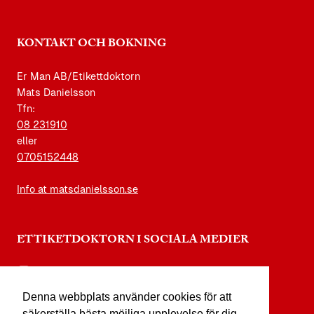
KONTAKT OCH BOKNING
Er Man AB/Etikettdoktorn
Mats Danielsson
Tfn:
08 231910
eller
0705152448
Info at matsdanielsson.se
ETTIKETDOKTORN I SOCIALA MEDIER
instagram.com/etikettdoktorn
Denna webbplats använder cookies för att
facebook.com/etikettdoktorn
säkerställa bästa möjliga upplevelse för dig