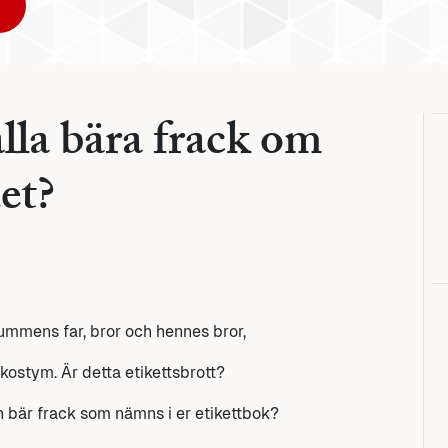
lla bära frack om
et?
ummens far, bror och hennes bror,
kostym. Är detta etikettsbrott?
bär frack som nämns i er etikettbok?