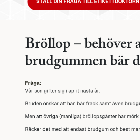
STÄLL DIN FRÅGA TILL ETIKETTDOKTORN
Bröllop – behöver a
brudgummen bär d
Fråga:
Vår son gifter sig i april nästa år.
Bruden önskar att han bär frack samt även brudg
Men att övriga (manliga) bröllopsgäster har mörk 
Räcker det med att endast brudgum och best man 