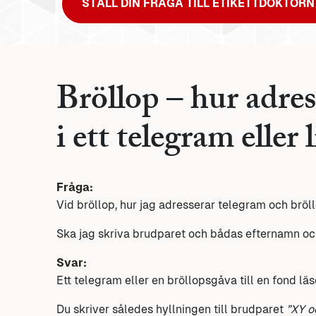
STÄLL DIN FRÅGA TILL ETIKETTDOKTORN
Bröllop – hur adres
i ett telegram eller
Fråga:
Vid bröllop, hur jag adresserar telegram och bröl
Ska jag skriva brudparet och bådas efternamn och v
Svar:
Ett telegram eller en bröllopsgåva till en fond lä
Du skriver således hyllningen till brudparet
”XY 