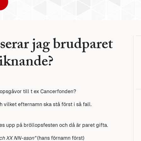
serar jag brudparet
 liknande?
lopsgåvor till t ex Cancerfonden?
ilket efternamn ska stå först i så fall.
ses upp på bröllopsfesten och då är paret gifta.
och XX NN-sson”
(hans förnamn först)