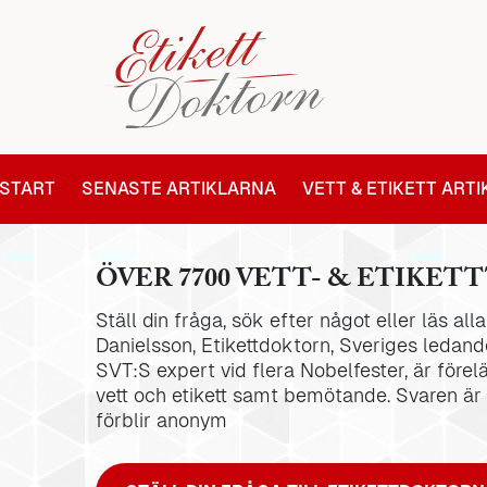
START
SENASTE ARTIKLARNA
VETT & ETIKETT ART
ÖVER 7700 VETT- & ETIKETT
Ställ din fråga, sök efter något eller läs al
Danielsson, Etikettdoktorn, Sveriges ledande
SVT:S expert vid flera Nobelfester, är förel
vett och etikett samt bemötande. Svaren är
förblir anonym