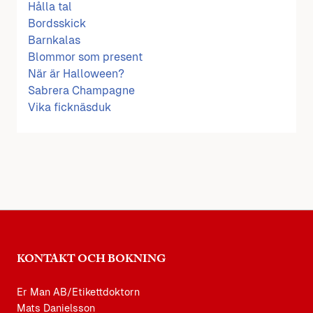
Hålla tal
Bordsskick
Barnkalas
Blommor som present
När är Halloween?
Sabrera Champagne
Vika ficknäsduk
KONTAKT OCH BOKNING
Er Man AB/Etikettdoktorn
Mats Danielsson