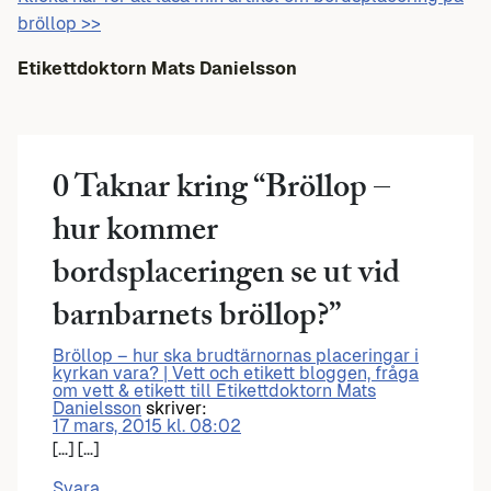
bröllop >>
Etikettdoktorn Mats Danielsson
0 Taknar kring “
Bröllop –
hur kommer
bordsplaceringen se ut vid
barnbarnets bröllop?
”
Bröllop – hur ska brudtärnornas placeringar i
kyrkan vara? | Vett och etikett bloggen, fråga
om vett & etikett till Etikettdoktorn Mats
Danielsson
skriver:
17 mars, 2015 kl. 08:02
[…] […]
Svara