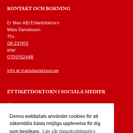
KONTAKT OCH BOKNING
Er Man AB/Etikettdoktorn
Mats Danielsson
Tfn:
08 231910
eller
0705152448
Info at matsdanielsson.se
ETTIKETDOKTORN I SOCIALA MEDIER
instagram.com/etikettdoktorn
Denna webbplats använder cookies för att
facebook.com/etikettdoktorn
säkerställa bästa möjliga upplevelse för dig
youtube.com/etikettdoktorn
som besökare.
Läs vår dataskyddspolicy