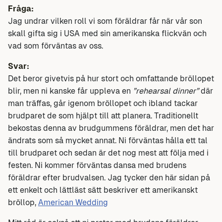
Fråga:
Jag undrar vilken roll vi som föräldrar får när vår son
skall gifta sig i USA med sin amerikanska flickvän och
vad som förväntas av oss.
Svar:
Det beror givetvis på hur stort och omfattande bröllopet
blir, men ni kanske får uppleva en
”rehearsal dinner”
där
man träffas, går igenom bröllopet och ibland tackar
brudparet de som hjälpt till att planera. Traditionellt
bekostas denna av brudgummens föräldrar, men det har
ändrats som så mycket annat. Ni förväntas hålla ett tal
till brudparet och sedan är det nog mest att följa med i
festen. Ni kommer förväntas dansa med brudens
föräldrar efter brudvalsen. Jag tycker den här sidan på
ett enkelt och lättläst sätt beskriver ett amerikanskt
bröllop,
American Wedding