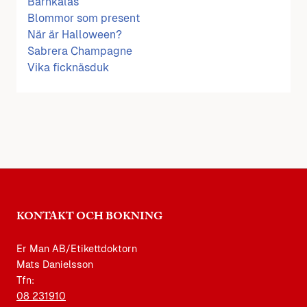
Barnkalas
Blommor som present
När är Halloween?
Sabrera Champagne
Vika ficknäsduk
KONTAKT OCH BOKNING
Er Man AB/Etikettdoktorn
Mats Danielsson
Tfn:
08 231910