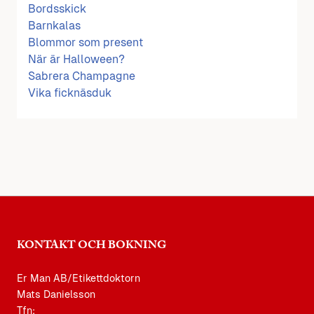
Bordsskick
Barnkalas
Blommor som present
När är Halloween?
Sabrera Champagne
Vika ficknäsduk
KONTAKT OCH BOKNING
Er Man AB/Etikettdoktorn
Mats Danielsson
Tfn: