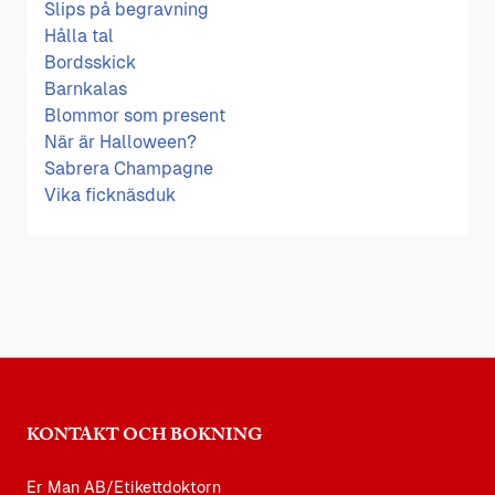
Slips på begravning
Hålla tal
Bordsskick
Barnkalas
Blommor som present
När är Halloween?
Sabrera Champagne
Vika ficknäsduk
KONTAKT OCH BOKNING
Er Man AB/Etikettdoktorn