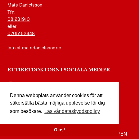
Mats Danielsson
Tfn:
08 231910
eller
0705152448
Info at matsdanielsson.se
ETTIKETDOKTORN I SOCIALA MEDIER
instagram.com/etikettdoktorn
Denna webbplats använder cookies för att
facebook.com/etikettdoktorn
säkerställa bästa möjliga upplevelse för dig
youtube.com/etikettdoktorn
som besökare.
Läs vår dataskyddspolicy
x.com/etikettdoktorn
Okej!
TILL TOPPEN