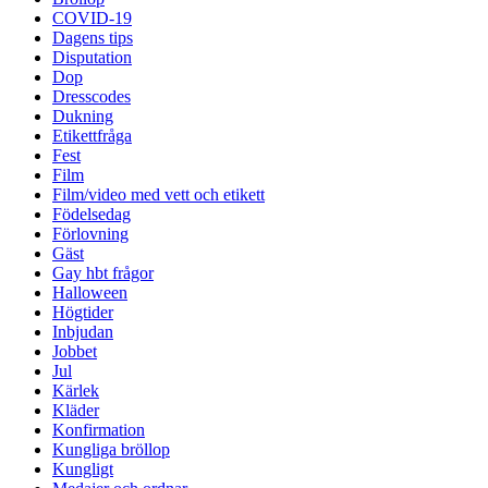
COVID-19
Dagens tips
Disputation
Dop
Dresscodes
Dukning
Etikettfråga
Fest
Film
Film/video med vett och etikett
Födelsedag
Förlovning
Gäst
Gay hbt frågor
Halloween
Högtider
Inbjudan
Jobbet
Jul
Kärlek
Kläder
Konfirmation
Kungliga bröllop
Kungligt