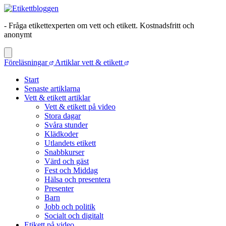
- Fråga etikettexperten om vett och etikett. Kostnadsfritt och
anonymt
Föreläsningar
Artiklar vett & etikett
Start
Senaste artiklarna
Vett & etikett artiklar
Vett & etikett på video
Stora dagar
Svåra stunder
Klädkoder
Utlandets etikett
Snabbkurser
Värd och gäst
Fest och Middag
Hälsa och presentera
Presenter
Barn
Jobb och politik
Socialt och digitalt
Etikett på video