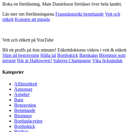
Boka en föreläsning. Mats Danielsson föreläser över hela landet.
Läs mer om föreläsningarna
Framgångsrikt bemötande
Vett och
etikett
Konsten att mingla
Vett och etikett på YouTube
Bli ett proffs på fem minuter! Etikettdoktorns videos i vett & etikett
Slips på begravning
Hålla tal
Bordsskick
Barnkalas
Blommor som
present
När är Halloween?
Sabrera Champagne
Vika ficknäsduk
Kategorier
Affärsetikett
Annonser
Artighet
Barn
Begravning
Bemötande
Blommor
Bordsplacering
Bordsskick
Bröllop