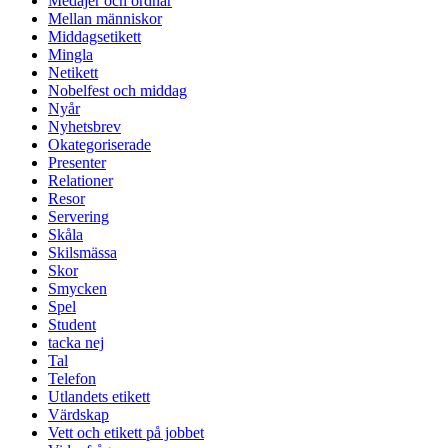
Medajer och ordnar
Mellan människor
Middagsetikett
Mingla
Netikett
Nobelfest och middag
Nyår
Nyhetsbrev
Okategoriserade
Presenter
Relationer
Resor
Servering
Skåla
Skilsmässa
Skor
Smycken
Spel
Student
tacka nej
Tal
Telefon
Utlandets etikett
Värdskap
Vett och etikett på jobbet