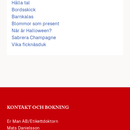
Hålla tal
Bordsskick
Barnkalas
Blommor som present
När är Halloween?
Sabrera Champagne
Vika ficknäsduk
KONTAKT OCH BOKNING
Er Man AB/Etikettdoktorn
Mats Danielsson