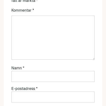
fält är märkta
*
Kommentar
*
Namn
*
E-postadress
*