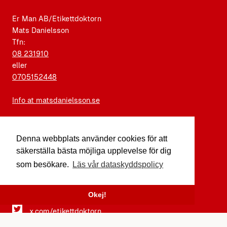
Er Man AB/Etikettdoktorn
Mats Danielsson
Tfn:
08 231910
eller
0705152448
Info at matsdanielsson.se
ETTIKETDOKTORN I SOCIALA MEDIER
Denna webbplats använder cookies för att
säkerställa bästa möjliga upplevelse för dig
instagram.com/etikettdoktorn
som besökare.
Läs vår dataskyddspolicy
facebook.com/etikettdoktorn
Okej!
youtube.com/etikettdoktorn
x.com/etikettdoktorn