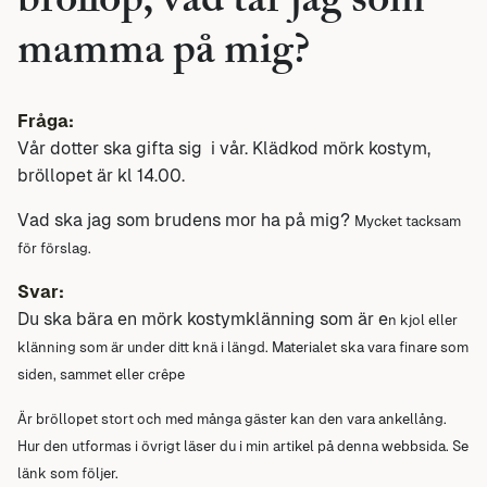
bröllop, vad tar jag som
mamma på mig?
Fråga:
Vår dotter ska gifta sig i vår. Klädkod mörk kostym,
bröllopet är kl 14.00.
Vad ska jag som brudens mor ha på mig?
Mycket tacksam
för förslag.
Svar:
Du ska bära en mörk kostymklänning som är e
n kjol eller
klänning som är under ditt knä i längd.
Materialet ska vara finare som
siden, sammet eller crêpe
Är bröllopet stort och med många gäster kan den vara ankellång.
Hur den utformas i övrigt läser du i min artikel på denna webbsida. Se
länk som följer.