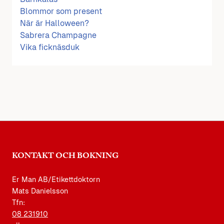
Blommor som present
När är Halloween?
Sabrera Champagne
Vika ficknäsduk
KONTAKT OCH BOKNING
Er Man AB/Etikettdoktorn
Mats Danielsson
Tfn:
08 231910