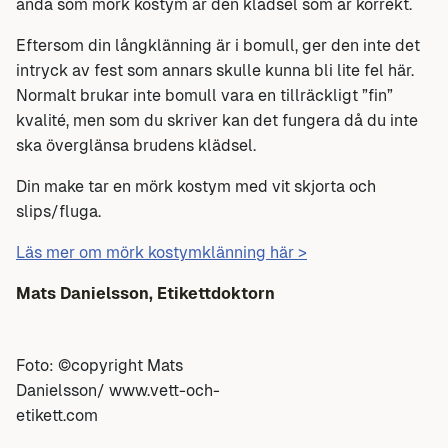
ändå som mörk kostym är den klädsel som är korrekt.
Eftersom din långklänning är i bomull, ger den inte det
intryck av fest som annars skulle kunna bli lite fel här.
Normalt brukar inte bomull vara en tillräckligt ”fin”
kvalité, men som du skriver kan det fungera då du inte
ska överglänsa brudens klädsel.
Din make tar en mörk kostym med vit skjorta och
slips/fluga.
Läs mer om mörk kostymklänning här >
Mats Danielsson, Etikettdoktorn
Foto: ©copyright Mats
Danielsson/ www.vett-och-
etikett.com