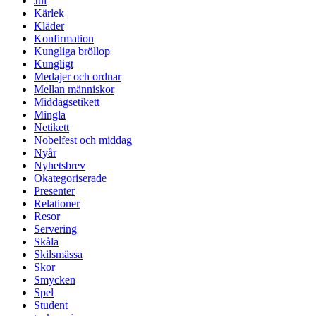
Jul
Kärlek
Kläder
Konfirmation
Kungliga bröllop
Kungligt
Medajer och ordnar
Mellan människor
Middagsetikett
Mingla
Netikett
Nobelfest och middag
Nyår
Nyhetsbrev
Okategoriserade
Presenter
Relationer
Resor
Servering
Skåla
Skilsmässa
Skor
Smycken
Spel
Student