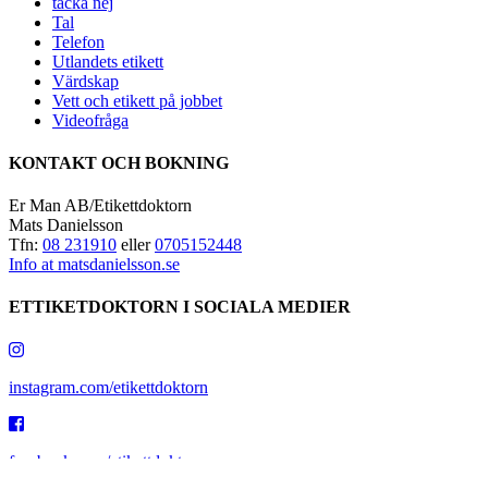
tacka nej
Tal
Telefon
Utlandets etikett
Värdskap
Vett och etikett på jobbet
Videofråga
KONTAKT OCH BOKNING
Er Man AB/Etikettdoktorn
Mats Danielsson
Tfn:
08 231910
eller
0705152448
Info at matsdanielsson.se
ETTIKETDOKTORN I SOCIALA MEDIER
instagram.com/etikettdoktorn
facebook.com/etikettdoktorn