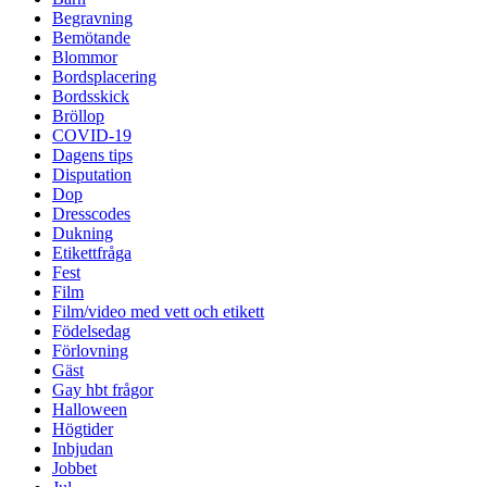
Begravning
Bemötande
Blommor
Bordsplacering
Bordsskick
Bröllop
COVID-19
Dagens tips
Disputation
Dop
Dresscodes
Dukning
Etikettfråga
Fest
Film
Film/video med vett och etikett
Födelsedag
Förlovning
Gäst
Gay hbt frågor
Halloween
Högtider
Inbjudan
Jobbet