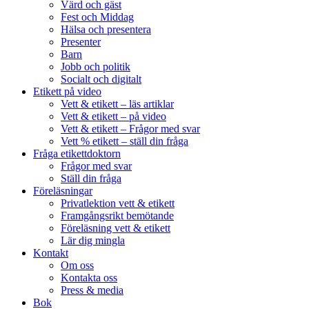
Värd och gäst
Fest och Middag
Hälsa och presentera
Presenter
Barn
Jobb och politik
Socialt och digitalt
Etikett på video
Vett & etikett – läs artiklar
Vett & etikett – på video
Vett & etikett – Frågor med svar
Vett % etikett – ställ din fråga
Fråga etikettdoktorn
Frågor med svar
Ställ din fråga
Föreläsningar
Privatlektion vett & etikett
Framgångsrikt bemötande
Föreläsning vett & etikett
Lär dig mingla
Kontakt
Om oss
Kontakta oss
Press & media
Bok