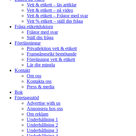
Vett & etikett – läs artiklar
Vett & etikett – på video
Vett & etikett – Frågor med svar
Vett % etikett – ställ din fråga
Fråga etikettdoktorn
Frågor med svar
Ställ din fråga
Föreläsningar
Privatlektion vett & etikett
Framgångsrikt bemötande
Föreläsning vett & etikett
Lär dig mingla
Kontakt
Om oss
Kontakta oss
Press & media
Bok
Företagsstöd
Advertise with us
Annonsera hos oss
Om reklam
Underhållning 1
Underhållning 2
Underhållning 3
Underhållning 4