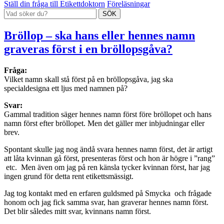
Ställ din fråga till Etikettdoktorn
Föreläsningar
Bröllop – ska hans eller hennes namn
graveras först i en bröllopsgåva?
Fråga:
Vilket namn skall stå först på en bröllopsgåva, jag ska
specialdesigna ett ljus med namnen på?
Svar:
Gammal tradition säger hennes namn först före bröllopet och hans
namn först efter bröllopet. Men det gäller mer inbjudningar eller
brev.
Spontant skulle jag nog ändå svara hennes namn först, det är artigt
att låta kvinnan gå först, presenteras först och hon är högre i ”rang”
etc. Men även om jag på ren känsla tycker kvinnan först, har jag
ingen grund för detta rent etikettsmässigt.
Jag tog kontakt med en erfaren guldsmed på Smycka och frågade
honom och jag fick samma svar, han graverar hennes namn först.
Det blir således mitt svar, kvinnans namn först.