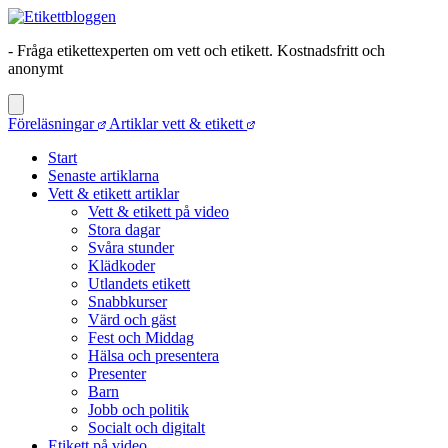
- Fråga etikettexperten om vett och etikett. Kostnadsfritt och
anonymt
Föreläsningar
Artiklar vett & etikett
Start
Senaste artiklarna
Vett & etikett artiklar
Vett & etikett på video
Stora dagar
Svåra stunder
Klädkoder
Utlandets etikett
Snabbkurser
Värd och gäst
Fest och Middag
Hälsa och presentera
Presenter
Barn
Jobb och politik
Socialt och digitalt
Etikett på video