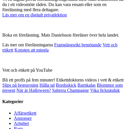
du i ett videomöte råden. Du kan vara ensam eller som en
föreläsning med flera deltagare.
Läs mer om en digitalt privatlektion
Boka en föreläsning. Mats Danielsson föreläser över hela landet.
Läs mer om föreläsningarna
Framgångsrikt bemötande
Vett och
etikett
Konsten att mingla
Vett och etikett på YouTube
Bli ett proffs på fem minuter! Etikettdoktorns videos i vett & etikett
Slips på begravning
Hålla tal
Bordsskick
Barnkalas
Blommor som
present
När är Halloween?
Sabrera Champagne
Vika ficknäsduk
Kategorier
Affärsetikett
Annonser
Artighet
Barn