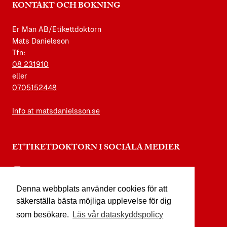
KONTAKT OCH BOKNING
Er Man AB/Etikettdoktorn
Mats Danielsson
Tfn:
08 231910
eller
0705152448
Info at matsdanielsson.se
ETTIKETDOKTORN I SOCIALA MEDIER
instagram.com/etikettdoktorn
Denna webbplats använder cookies för att
facebook.com/etikettdoktorn
säkerställa bästa möjliga upplevelse för dig
youtube.com/etikettdoktorn
som besökare.
Läs vår dataskyddspolicy
x.com/etikettdoktorn