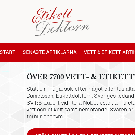
START
SENASTE ARTIKLARNA
VETT & ETIKETT ART
ÖVER 7700 VETT- & ETIKETT
Ställ din fråga, sök efter något eller läs al
Danielsson, Etikettdoktorn, Sveriges ledande
SVT:S expert vid flera Nobelfester, är förel
vett och etikett samt bemötande. Svaren är
förblir anonym