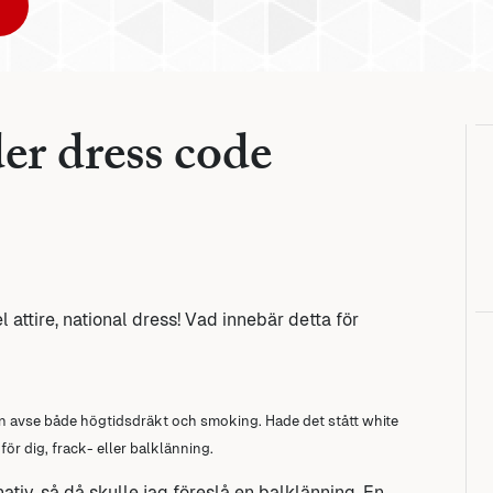
er dress code
 attire, national dress! Vad innebär detta för
an avse både högtidsdräkt och smoking. Hade det stått white
r för dig, frack- eller balklänning.
tiv, så då skulle jag föreslå en balklänning. En