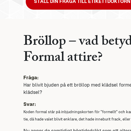
STÄLL DIN FRÅGA TILL ETIKETTDOKTORN
Bröllop – vad betyd
Formal attire?
Fråga:
Har blivit bjuden på ett bröllop med klädsel formel
klädsel?
Svar:
Koden formal står på inbjudningskorten för ”formellt” och k
tie, då hade valet blivit enklare, det hade inneburit frack, elle
Nu anger de samtidigt högtidsdräkt som ett alterna