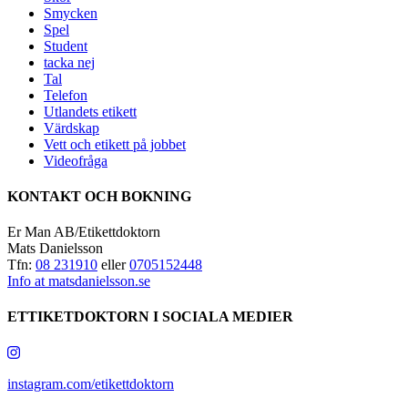
Smycken
Spel
Student
tacka nej
Tal
Telefon
Utlandets etikett
Värdskap
Vett och etikett på jobbet
Videofråga
KONTAKT OCH BOKNING
Er Man AB/Etikettdoktorn
Mats Danielsson
Tfn:
08 231910
eller
0705152448
Info at matsdanielsson.se
ETTIKETDOKTORN I SOCIALA MEDIER
instagram.com/etikettdoktorn