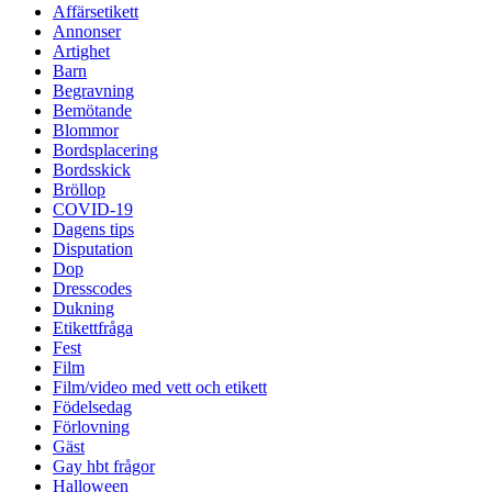
Affärsetikett
Annonser
Artighet
Barn
Begravning
Bemötande
Blommor
Bordsplacering
Bordsskick
Bröllop
COVID-19
Dagens tips
Disputation
Dop
Dresscodes
Dukning
Etikettfråga
Fest
Film
Film/video med vett och etikett
Födelsedag
Förlovning
Gäst
Gay hbt frågor
Halloween