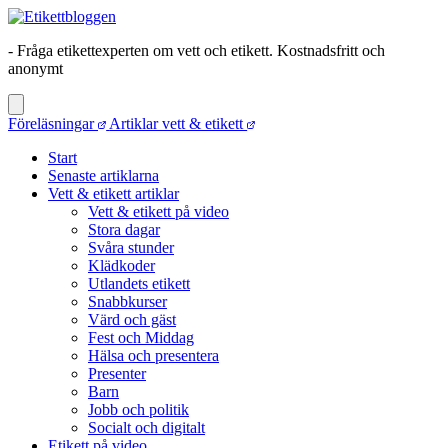
- Fråga etikettexperten om vett och etikett. Kostnadsfritt och
anonymt
Föreläsningar
Artiklar vett & etikett
Start
Senaste artiklarna
Vett & etikett artiklar
Vett & etikett på video
Stora dagar
Svåra stunder
Klädkoder
Utlandets etikett
Snabbkurser
Värd och gäst
Fest och Middag
Hälsa och presentera
Presenter
Barn
Jobb och politik
Socialt och digitalt
Etikett på video