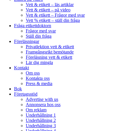
Vett & etikett – läs artiklar
Vett & etikett – på video
Vett & etikett – Frågor med svar
Vett % etikett – ställ din fråga
Fråga etikettdoktorn
Frågor med svar
Ställ din fråga
Föreläsningar
Privatlektion vett & etikett
Framgångsrikt bemötande
Föreläsning vett & etikett
Lär dig mingla
Kontakt
Om oss
Kontakta oss
Press & media
Bok
Företagsstöd
Advertise with us
Annonsera hos oss
Om reklam
Underhållning 1
Underhållning 2
Underhållning 3
Underhållning 4