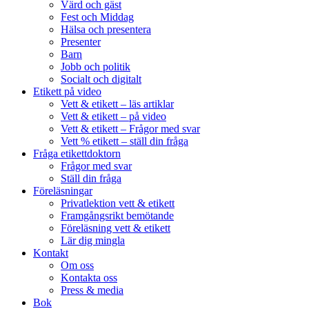
Värd och gäst
Fest och Middag
Hälsa och presentera
Presenter
Barn
Jobb och politik
Socialt och digitalt
Etikett på video
Vett & etikett – läs artiklar
Vett & etikett – på video
Vett & etikett – Frågor med svar
Vett % etikett – ställ din fråga
Fråga etikettdoktorn
Frågor med svar
Ställ din fråga
Föreläsningar
Privatlektion vett & etikett
Framgångsrikt bemötande
Föreläsning vett & etikett
Lär dig mingla
Kontakt
Om oss
Kontakta oss
Press & media
Bok