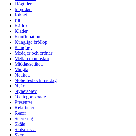
Högtider
Inbjudan
Jobbet
Jul
Kärlek
Kläder
Konfirmation
Kungliga bröllop
Kungligt
Medajer och ordnar
Mellan människor
Middagsetikett
Mingla
Netikett
Nobelfest och middag
Nyår
Nyhetsbrev
Okategoriserade
Presenter
Relationer
Resor
Servering
Skåla
Skilsmässa
Skor