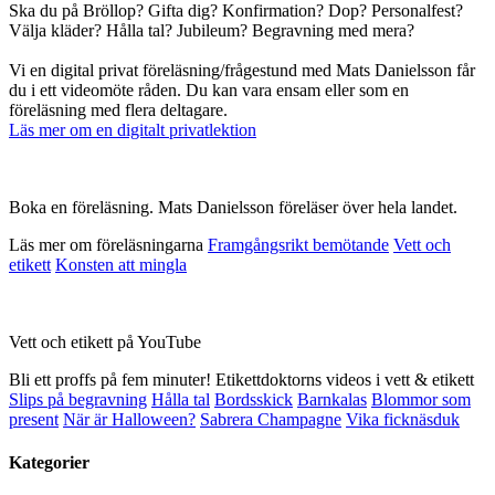
Ska du på Bröllop? Gifta dig? Konfirmation? Dop? Personalfest?
Välja kläder? Hålla tal? Jubileum? Begravning med mera?
Vi en digital privat föreläsning/frågestund med Mats Danielsson får
du i ett videomöte råden. Du kan vara ensam eller som en
föreläsning med flera deltagare.
Läs mer om en digitalt privatlektion
Boka en föreläsning. Mats Danielsson föreläser över hela landet.
Läs mer om föreläsningarna
Framgångsrikt bemötande
Vett och
etikett
Konsten att mingla
Vett och etikett på YouTube
Bli ett proffs på fem minuter! Etikettdoktorns videos i vett & etikett
Slips på begravning
Hålla tal
Bordsskick
Barnkalas
Blommor som
present
När är Halloween?
Sabrera Champagne
Vika ficknäsduk
Kategorier