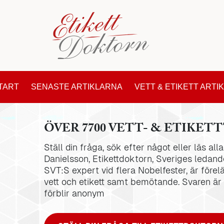
TART
SENASTE ARTIKLARNA
VETT & ETIKETT ARTI
ÖVER 7700 VETT- & ETIKETT
Ställ din fråga, sök efter något eller läs al
Danielsson, Etikettdoktorn, Sveriges ledande
SVT:S expert vid flera Nobelfester, är förel
vett och etikett samt bemötande. Svaren är
förblir anonym