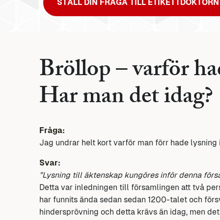
STÄLL DIN FRÅGA TILL ETIKETTDOKTORN
Bröllop – varför h
Har man det idag?
Fråga:
Jag undrar helt kort varför man förr hade lysning 
Svar:
”Lysning till äktenskap kungöres inför denna för
Detta var inledningen till församlingen att två p
har funnits ända sedan sedan 1200-talet och försv
hindersprövning och detta krävs än idag, men det 