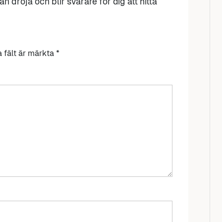
n dröja och blir svårare för dig att hitta
a fält är märkta
*