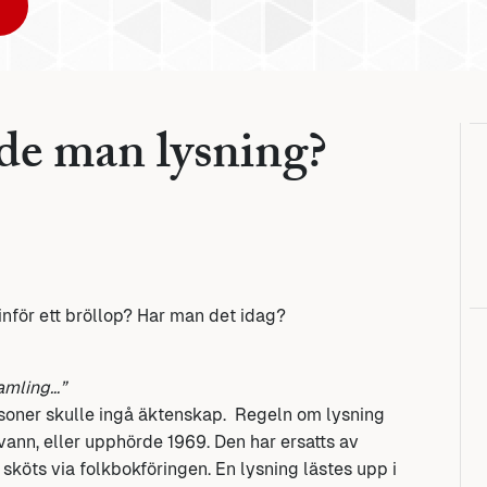
ade man lysning?
inför ett bröllop? Har man det idag?
samling…”
ersoner skulle ingå äktenskap. Regeln om lysning
ann, eller upphörde 1969. Den har ersatts av
sköts via folkbokföringen. En lysning lästes upp i