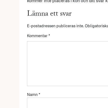
kommer inte placeras i kön och ditt svar ka
Lämna ett svar
E-postadressen publiceras inte.
Obligatorisk
Kommentar
*
Namn
*