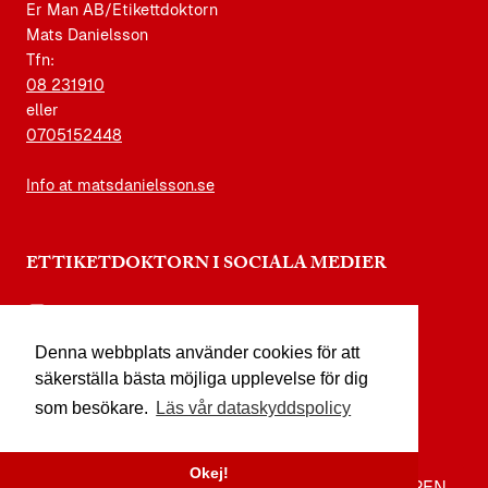
Er Man AB/Etikettdoktorn
Mats Danielsson
Tfn:
08 231910
eller
0705152448
Info at matsdanielsson.se
ETTIKETDOKTORN I SOCIALA MEDIER
instagram.com/etikettdoktorn
Denna webbplats använder cookies för att
facebook.com/etikettdoktorn
säkerställa bästa möjliga upplevelse för dig
youtube.com/etikettdoktorn
som besökare.
Läs vår dataskyddspolicy
x.com/etikettdoktorn
Okej!
TILL TOPPEN