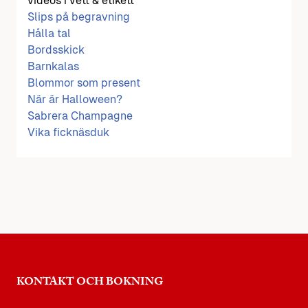
videos i vett & etikett
Slips på begravning
Hålla tal
Bordsskick
Barnkalas
Blommor som present
När är Halloween?
Sabrera Champagne
Vika ficknäsduk
KONTAKT OCH BOKNING