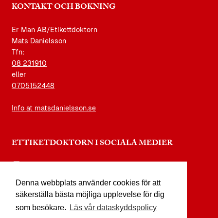
KONTAKT OCH BOKNING
Er Man AB/Etikettdoktorn
Mats Danielsson
Tfn:
08 231910
eller
0705152448
Info at matsdanielsson.se
ETTIKETDOKTORN I SOCIALA MEDIER
instagram.com/etikettdoktorn
Denna webbplats använder cookies för att
facebook.com/etikettdoktorn
säkerställa bästa möjliga upplevelse för dig
youtube.com/etikettdoktorn
som besökare.
Läs vår dataskyddspolicy
x.com/etikettdoktorn