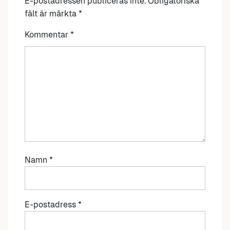
E-postadressen publiceras inte.
Obligatoriska
fält är märkta
*
Kommentar
*
Namn
*
E-postadress
*