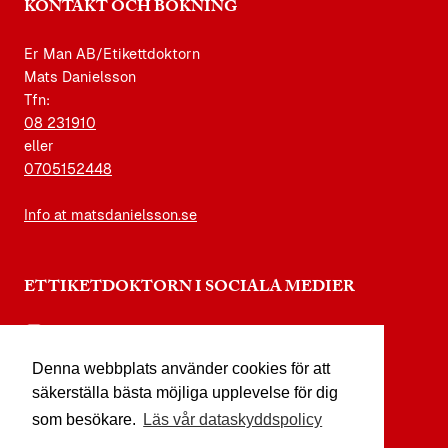
KONTAKT OCH BOKNING
Er Man AB/Etikettdoktorn
Mats Danielsson
Tfn:
08 231910
eller
0705152448
Info at matsdanielsson.se
ETTIKETDOKTORN I SOCIALA MEDIER
instagram.com/etikettdoktorn
Denna webbplats använder cookies för att
facebook.com/etikettdoktorn
säkerställa bästa möjliga upplevelse för dig
youtube.com/etikettdoktorn
som besökare.
Läs vår dataskyddspolicy
x.com/etikettdoktorn