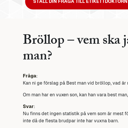
STÄLL DIN FRÅGA TILL ETIKETTDOKTORN
Bröllop – vem ska ja
man?
Fråga
:
Kan ni ge förslag på Best man vid bröllop, vad är
Om man har en vuxen son, kan han vara best man, el
Svar
:
Nu finns det ingen statistik på vem som är mest
inte då de flesta brudpar inte har vuxna barn.