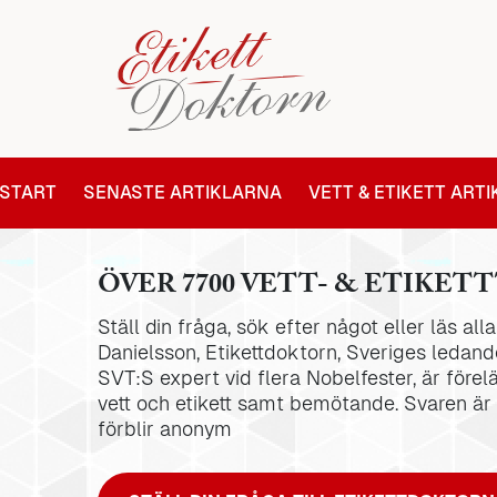
START
SENASTE ARTIKLARNA
VETT & ETIKETT ART
ÖVER 7700 VETT- & ETIKETT
Ställ din fråga, sök efter något eller läs al
Danielsson, Etikettdoktorn, Sveriges ledande
SVT:S expert vid flera Nobelfester, är förel
vett och etikett samt bemötande. Svaren är
förblir anonym