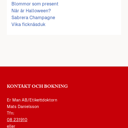
Blommor som present
När är Halloween?
Sabrera Champagne
Vika ficknäsduk
KONTAKT OCH BOKNING
Er Man AB/Etikettdoktorn
Mats Danielsson
Tfn:
08 231910
eller