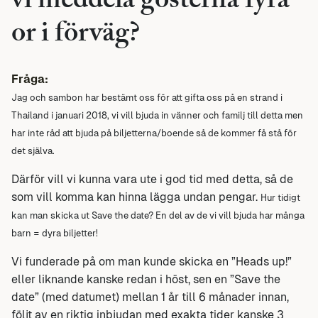
vi meddela gosterna fyra
or i förväg?
Fråga:
Jag och sambon har bestämt oss för att gifta oss på en strand i
Thailand i januari 2018, vi vill bjuda in vänner och familj till detta men
har inte råd att bjuda på biljetterna/boende så de kommer få stå för
det själva.
Därför vill vi kunna vara ute i god tid med detta, så de
som vill komma kan hinna lägga undan pengar.
Hur tidigt
kan man skicka ut Save the date? En del av de vi vill bjuda har många
barn = dyra biljetter!
Vi funderade på om man kunde skicka en ”Heads up!”
eller liknande kanske redan i höst, sen en ”Save the
date” (med datumet) mellan 1 år till 6 månader innan,
följt av en riktig inbjudan med exakta tider kanske 3