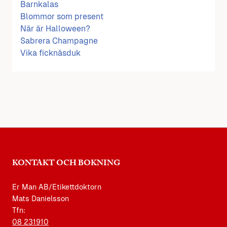
Barnkalas
Blommor som present
När är Halloween?
Sabrera Champagne
Vika ficknäsduk
KONTAKT OCH BOKNING
Er Man AB/Etikettdoktorn
Mats Danielsson
Tfn:
08 231910