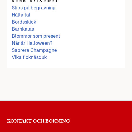
videos i vett & etikett
Slips på begravning
Hålla tal
Bordsskick
Barnkalas
Blommor som present
När är Halloween?
Sabrera Champagne
Vika ficknäsduk
KONTAKT OCH BOKNING