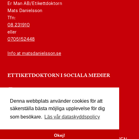
Er Man AB/Etikettdoktorn
Mats Danielsson
Tfn:
08 231910
eller
0705152448
Info at matsdanielsson.se
ETTIKETDOKTORN I SOCIALA MEDIER
instagram.com/etikettdoktorn
Denna webbplats använder cookies för att
facebook.com/etikettdoktorn
säkerställa bästa möjliga upplevelse för dig
youtube.com/etikettdoktorn
som besökare.
Läs vår dataskyddspolicy
x.com/etikettdoktorn
Okej!