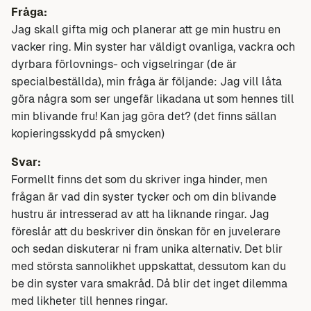
Fråga:
Jag skall gifta mig och planerar att ge min hustru en
vacker ring. Min syster har väldigt ovanliga, vackra och
dyrbara förlovnings- och vigselringar (de är
specialbeställda), min fråga är följande: Jag vill låta
göra några som ser ungefär likadana ut som hennes till
min blivande fru! Kan jag göra det? (det finns sällan
kopieringsskydd på smycken)
Svar:
Formellt finns det som du skriver inga hinder, men
frågan är vad din syster tycker och om din blivande
hustru är intresserad av att ha liknande ringar. Jag
föreslår att du beskriver din önskan för en juvelerare
och sedan diskuterar ni fram unika alternativ. Det blir
med största sannolikhet uppskattat, dessutom kan du
be din syster vara smakråd. Då blir det inget dilemma
med likheter till hennes ringar.