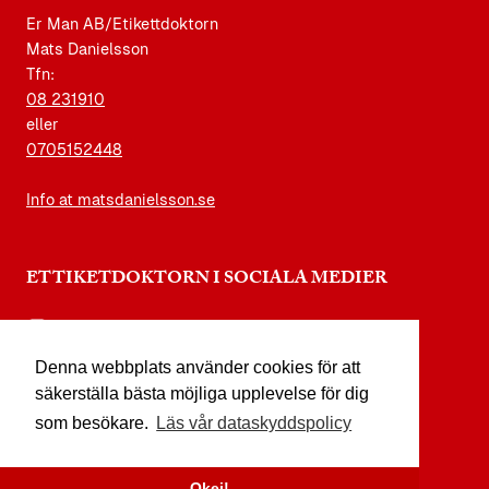
Er Man AB/Etikettdoktorn
Mats Danielsson
Tfn:
08 231910
eller
0705152448
Info at matsdanielsson.se
ETTIKETDOKTORN I SOCIALA MEDIER
instagram.com/etikettdoktorn
Denna webbplats använder cookies för att
facebook.com/etikettdoktorn
säkerställa bästa möjliga upplevelse för dig
youtube.com/etikettdoktorn
som besökare.
Läs vår dataskyddspolicy
x.com/etikettdoktorn
Okej!