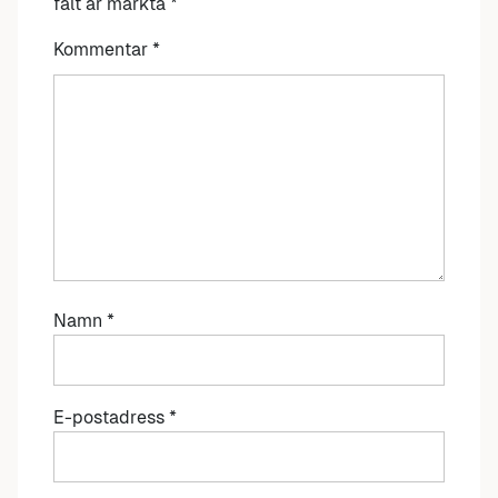
fält är märkta
*
Kommentar
*
Namn
*
E-postadress
*