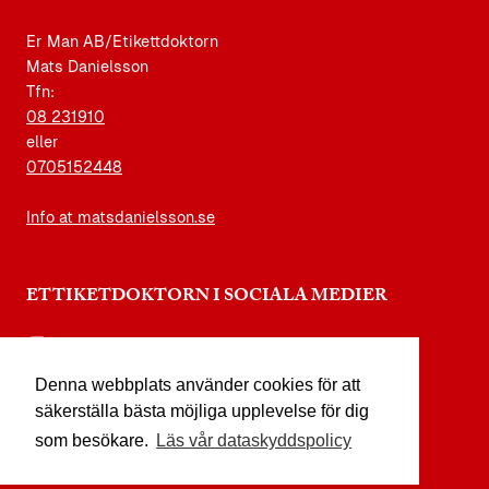
Er Man AB/Etikettdoktorn
Mats Danielsson
Tfn:
08 231910
eller
0705152448
Info at matsdanielsson.se
ETTIKETDOKTORN I SOCIALA MEDIER
instagram.com/etikettdoktorn
Denna webbplats använder cookies för att
facebook.com/etikettdoktorn
säkerställa bästa möjliga upplevelse för dig
youtube.com/etikettdoktorn
som besökare.
Läs vår dataskyddspolicy
x.com/etikettdoktorn