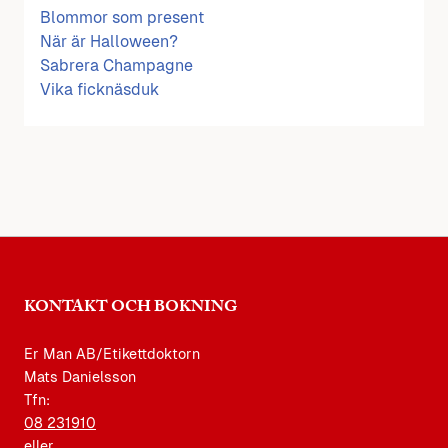
Blommor som present
När är Halloween?
Sabrera Champagne
Vika ficknäsduk
KONTAKT OCH BOKNING
Er Man AB/Etikettdoktorn
Mats Danielsson
Tfn:
08 231910
eller