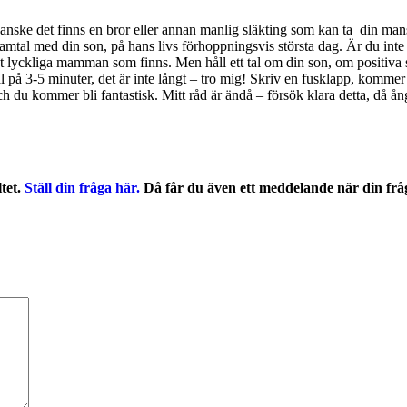
a kanske det finns en bror eller annan manlig släkting som kan ta din mans
 samtal med din son, på hans livs förhoppningsvis största dag. Är du int
t lyckliga mamman som finns. Men håll ett tal om din son, om positiva sak
å 3-5 minuter, det är inte långt – tro mig! Skriv en fusklapp, kommer d
h du kommer bli fantastisk. Mitt råd är ändå – försök klara detta, då ån
ltet.
Ställ din fråga här.
Då får du även ett meddelande när din frå