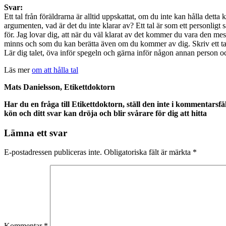
Svar:
Ett tal från föräldrarna är alltid uppskattat, om du inte kan hålla dett
argumenten, vad är det du inte klarar av? Ett tal är som ett personligt
för. Jag lovar dig, att när du väl klarat av det kommer du vara den mes
minns och som du kan berätta även om du kommer av dig. Skriv ett tal p
Lär dig talet, öva inför spegeln och gärna inför någon annan person oc
Läs mer
om att hålla tal
Mats Danielsson, Etikettdoktorn
Har du en fråga till Etikettdoktorn, ställ den inte i kommentarsfä
kön och ditt svar kan dröja och blir svårare för dig att hitta
Lämna ett svar
E-postadressen publiceras inte.
Obligatoriska fält är märkta
*
Kommentar
*