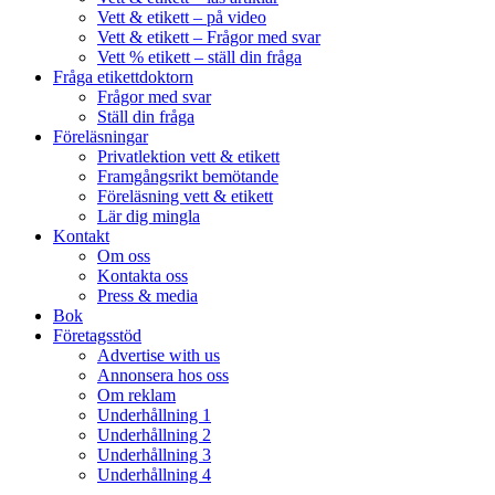
Vett & etikett – på video
Vett & etikett – Frågor med svar
Vett % etikett – ställ din fråga
Fråga etikettdoktorn
Frågor med svar
Ställ din fråga
Föreläsningar
Privatlektion vett & etikett
Framgångsrikt bemötande
Föreläsning vett & etikett
Lär dig mingla
Kontakt
Om oss
Kontakta oss
Press & media
Bok
Företagsstöd
Advertise with us
Annonsera hos oss
Om reklam
Underhållning 1
Underhållning 2
Underhållning 3
Underhållning 4