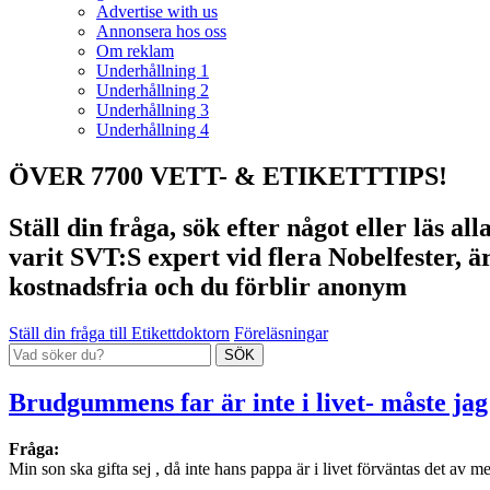
Advertise with us
Annonsera hos oss
Om reklam
Underhållning 1
Underhållning 2
Underhållning 3
Underhållning 4
ÖVER 7700 VETT- & ETIKETTTIPS!
Ställ din fråga, sök efter något eller läs a
varit SVT:S expert vid flera Nobelfester, ä
kostnadsfria och du förblir anonym
Ställ din fråga till Etikettdoktorn
Föreläsningar
Brudgummens far är inte i livet- måste jag
Fråga:
Min son ska gifta sej , då inte hans pappa är i livet förväntas det av mej