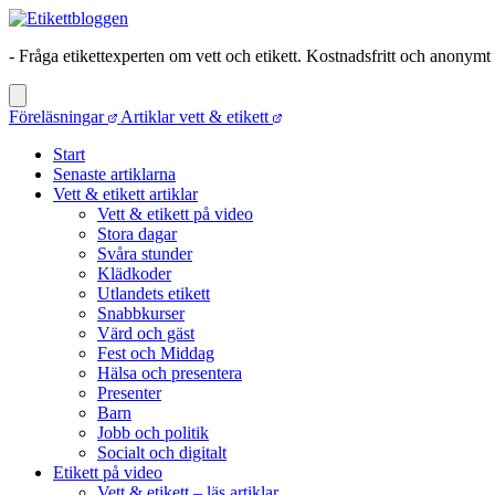
- Fråga etikettexperten om vett och etikett. Kostnadsfritt och anonymt
Föreläsningar
Artiklar vett & etikett
Start
Senaste artiklarna
Vett & etikett artiklar
Vett & etikett på video
Stora dagar
Svåra stunder
Klädkoder
Utlandets etikett
Snabbkurser
Värd och gäst
Fest och Middag
Hälsa och presentera
Presenter
Barn
Jobb och politik
Socialt och digitalt
Etikett på video
Vett & etikett – läs artiklar