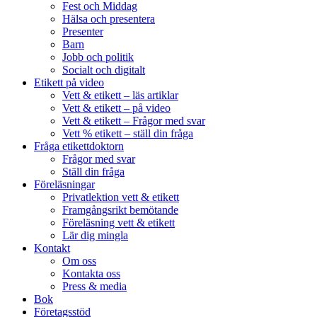
Fest och Middag
Hälsa och presentera
Presenter
Barn
Jobb och politik
Socialt och digitalt
Etikett på video
Vett & etikett – läs artiklar
Vett & etikett – på video
Vett & etikett – Frågor med svar
Vett % etikett – ställ din fråga
Fråga etikettdoktorn
Frågor med svar
Ställ din fråga
Föreläsningar
Privatlektion vett & etikett
Framgångsrikt bemötande
Föreläsning vett & etikett
Lär dig mingla
Kontakt
Om oss
Kontakta oss
Press & media
Bok
Företagsstöd