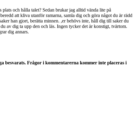
 plats och hålla talet? Sedan brukar jag alltid vända lite på
e beredd att kliva utanför ramarna, samla dig och göra något du är rädd
er han gjort, berätta minnen. ,er behövs inte, håll dig till saker du
u av dig ta upp den och läs. Ingen tycker det är konstigt, tvärtom.
grar dig annars.
ga besvarats. Frågor i kommentarerna kommer inte placeras i