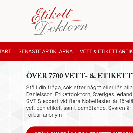
TART
SENASTE ARTIKLARNA
VETT & ETIKETT ARTI
ÖVER 7700 VETT- & ETIKETT
Ställ din fråga, sök efter något eller läs al
Danielsson, Etikettdoktorn, Sveriges ledande
SVT:S expert vid flera Nobelfester, är förel
vett och etikett samt bemötande. Svaren är
förblir anonym