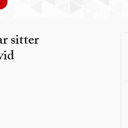
r sitter
vid