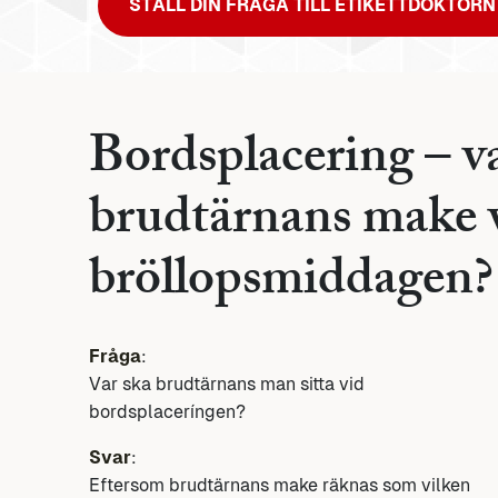
STÄLL DIN FRÅGA TILL ETIKETTDOKTORN
Bordsplacering – va
brudtärnans make 
bröllopsmiddagen?
Fråga
:
Var ska brudtärnans man sitta vid
bordsplaceríngen?
Svar
:
Eftersom brudtärnans make räknas som vilken