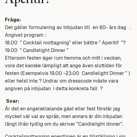
Aperitif?
Fråga:
Det gäller formulering av Inbjudan till en 60- års dag .
Angivet program :
18.00 ” Cocktail mottagning” eller bättre ” Aperitif ”?
19.00 ” Candlelight Dinner ”
Eftersom festen äger rum hemma och mitt i veckan,
vore det kanske lämpligt att ange även sluttiden för
festen (Exempelvis 19.00 -23.00 Candlelight Dinner ” )
eller helst inte ? Undrar om dresscode måste vara
angiven på inbjudan i detta konkreta fall ?
Svar:
Är det en engelsktalande gäst eller fest förstår jag
mycket väl val av språk, men annars är din inbjudan
långt ifrån tydlig om du skriver ”Candlelight dinner”.
Cocktailmottagning egentligen är en tillställning i sig.