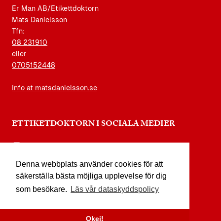
Er Man AB/Etikettdoktorn
Mats Danielsson
Tfn:
08 231910
eller
0705152448
Info at matsdanielsson.se
ETTIKETDOKTORN I SOCIALA MEDIER
instagram.com/etikettdoktorn
Denna webbplats använder cookies för att
facebook.com/etikettdoktorn
säkerställa bästa möjliga upplevelse för dig
youtube.com/etikettdoktorn
som besökare.
Läs vår dataskyddspolicy
x.com/etikettdoktorn
Okej!