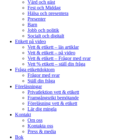
Värd och gäst
Fest och Middag
Hälsa och presentera
Presenter
Barn
Jobb och politik
Socialt och digitalt
Etikett på video
Vett & etikett – läs artiklar
Vett & etikett – på video
Vett & etikett – Frågor med svar
Vett % etikett – ställ din fråga
Fråga etikettdoktorn
Frågor med svar
Ställ din fråga
Föreläsningar
Privatlektion vett & etikett
Framgångsrikt bemötande
Föreläsning vett & etikett
Lär dig mingla
Kontakt
Om oss
Kontakta oss
Press & media
Bok