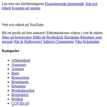
Läs mer om föreläsningarna
Framgångsrikt bemötande
Vett och
etikett
Konsten att mingla
Vett och etikett på YouTube
Bli ett proffs på fem minuter! Etikettdoktorns videos i vett & etikett
Slips på begravning
Hålla tal
Bordsskick
Barnkalas
Blommor som
present
När är Halloween?
Sabrera Champagne
Vika ficknäsduk
Kategorier
Affärsetikett
Annonser
Artighet
Barn
Begravning
Bemötande
Blommor
Bordsplacering
Bordsskick
Bröllop
COVID-19