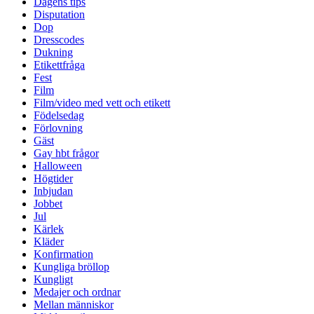
Dagens tips
Disputation
Dop
Dresscodes
Dukning
Etikettfråga
Fest
Film
Film/video med vett och etikett
Födelsedag
Förlovning
Gäst
Gay hbt frågor
Halloween
Högtider
Inbjudan
Jobbet
Jul
Kärlek
Kläder
Konfirmation
Kungliga bröllop
Kungligt
Medajer och ordnar
Mellan människor