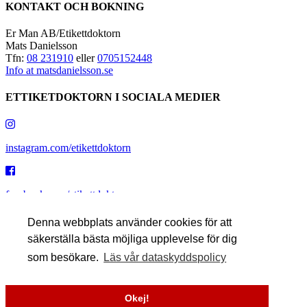
KONTAKT OCH BOKNING
Er Man AB/Etikettdoktorn
Mats Danielsson
Tfn:
08 231910
eller
0705152448
Info at matsdanielsson.se
ETTIKETDOKTORN I SOCIALA MEDIER
instagram.com/etikettdoktorn
facebook.com/etikettdoktorn
Denna webbplats använder cookies för att
säkerställa bästa möjliga upplevelse för dig
youtube.com/etikettdoktorn
som besökare.
Läs vår dataskyddspolicy
x.com/etikettdoktorn
Okej!