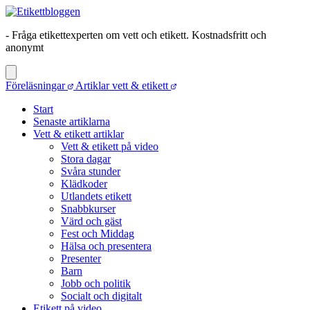
- Fråga etikettexperten om vett och etikett. Kostnadsfritt och
anonymt
Föreläsningar
Artiklar vett & etikett
Start
Senaste artiklarna
Vett & etikett artiklar
Vett & etikett på video
Stora dagar
Svåra stunder
Klädkoder
Utlandets etikett
Snabbkurser
Värd och gäst
Fest och Middag
Hälsa och presentera
Presenter
Barn
Jobb och politik
Socialt och digitalt
Etikett på video