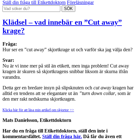
Ställ din fråga till Etikettdoktorn
Föreläsningar
Klädsel – vad innebär en ”Cut away”
krage?
Fråga:
Hur ser en ”cut away” skjortkrage ut och varför ska jag välja den?
Svar:
Nu är vi inne mer på stil än etikett, men inga problem! Cut away
kragen är skuren så skjortkragens snibbar liksom är skurna ifrån
varandra.
Detta ger en bredare insyn på slipsknuten och
cut away
kragen har
alltid en tendens att se elegantare ut än
”turn down collar
, som är
den mer rakt nedskurna skjortkragen.
Klicka här för att läsa min artikel om skjortor >>
Mats Danielsson, Etikettdoktorn
Har du en fråga till Etikettdoktorn, ställ den inte i
kommentarsfältet.
Ställ din fråga här.
Då får du även ett