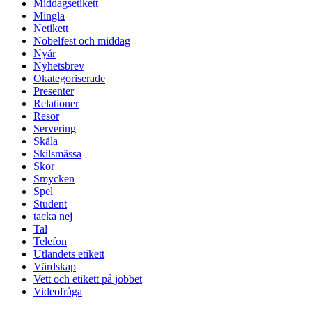
Middagsetikett
Mingla
Netikett
Nobelfest och middag
Nyår
Nyhetsbrev
Okategoriserade
Presenter
Relationer
Resor
Servering
Skåla
Skilsmässa
Skor
Smycken
Spel
Student
tacka nej
Tal
Telefon
Utlandets etikett
Värdskap
Vett och etikett på jobbet
Videofråga