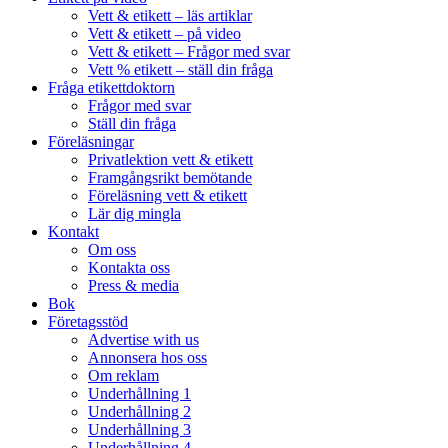
Vett & etikett – läs artiklar
Vett & etikett – på video
Vett & etikett – Frågor med svar
Vett % etikett – ställ din fråga
Fråga etikettdoktorn
Frågor med svar
Ställ din fråga
Föreläsningar
Privatlektion vett & etikett
Framgångsrikt bemötande
Föreläsning vett & etikett
Lär dig mingla
Kontakt
Om oss
Kontakta oss
Press & media
Bok
Företagsstöd
Advertise with us
Annonsera hos oss
Om reklam
Underhållning 1
Underhållning 2
Underhållning 3
Underhållning 4