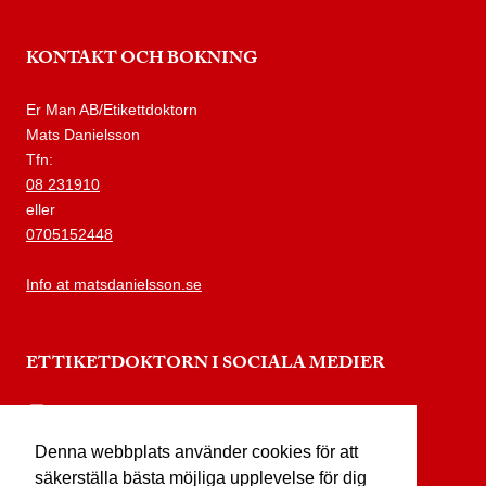
KONTAKT OCH BOKNING
Er Man AB/Etikettdoktorn
Mats Danielsson
Tfn:
08 231910
eller
0705152448
Info at matsdanielsson.se
ETTIKETDOKTORN I SOCIALA MEDIER
instagram.com/etikettdoktorn
Denna webbplats använder cookies för att
facebook.com/etikettdoktorn
säkerställa bästa möjliga upplevelse för dig