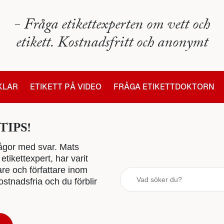
- Fråga etikettexperten om vett och
etikett. Kostnadsfritt och anonymt
IKLAR
ETIKETT PÅ VIDEO
FRÅGA ETIKETTDOKTORN
TIPS!
 frågor med svar. Mats
tikettexpert, har varit
are och författare inom
stnadsfria och du förblir