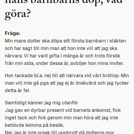
hans barnbarns dop, vad
göra?
Fråga:
Min mans dotter ska döpa sitt första barnbarn i släkten
och har sagt till min man att hon inte vill att jag ska
närvara. Vi har varit gifta i många år och trots försök
från min sida, under dessa år, avböjer hon mina inviter.
Hon tackade bl.a. nej till att närvara vid vårt bröllop. Min
man vill inte gå pga att jag ej är önskvärd och jag tycker
detta är fel.
Samtidigt känner jag mig utanför
Jag gav en dyrbar present vid barnets ankomst, fick
inget tack och fick genom min man höra att jag inte
behövde komma på besök.
Nej, jag är inte orsak till uppbrott då dotterns mor