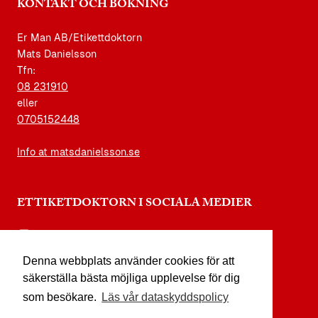
KONTAKT OCH BOKNING
Er Man AB/Etikettdoktorn
Mats Danielsson
Tfn:
08 231910
eller
0705152448
Info at matsdanielsson.se
ETTIKETDOKTORN I SOCIALA MEDIER
instagram.com/etikettdoktorn
Denna webbplats använder cookies för att
facebook.com/etikettdoktorn
säkerställa bästa möjliga upplevelse för dig
youtube.com/etikettdoktorn
som besökare.
Läs vår dataskyddspolicy
x.com/etikettdoktorn