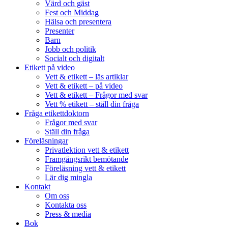
Värd och gäst
Fest och Middag
Hälsa och presentera
Presenter
Barn
Jobb och politik
Socialt och digitalt
Etikett på video
Vett & etikett – läs artiklar
Vett & etikett – på video
Vett & etikett – Frågor med svar
Vett % etikett – ställ din fråga
Fråga etikettdoktorn
Frågor med svar
Ställ din fråga
Föreläsningar
Privatlektion vett & etikett
Framgångsrikt bemötande
Föreläsning vett & etikett
Lär dig mingla
Kontakt
Om oss
Kontakta oss
Press & media
Bok