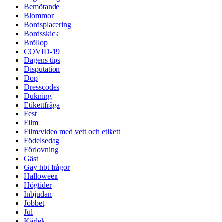
Bemötande
Blommor
Bordsplacering
Bordsskick
Bröllop
COVID-19
Dagens tips
Disputation
Dop
Dresscodes
Dukning
Etikettfråga
Fest
Film
Film/video med vett och etikett
Födelsedag
Förlovning
Gäst
Gay hbt frågor
Halloween
Högtider
Inbjudan
Jobbet
Jul
Kärlek