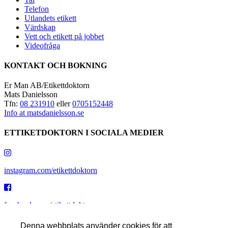
Telefon
Utlandets etikett
Värdskap
Vett och etikett på jobbet
Videofråga
KONTAKT OCH BOKNING
Er Man AB/Etikettdoktorn
Mats Danielsson
Tfn:
08 231910
eller
0705152448
Info at matsdanielsson.se
ETTIKETDOKTORN I SOCIALA MEDIER
instagram.com/etikettdoktorn
facebook.com/etikettdoktorn
Denna webbplats använder cookies för att