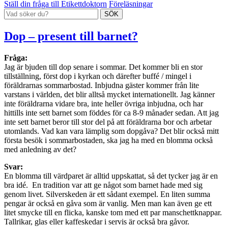
Ställ din fråga till Etikettdoktorn
Föreläsningar
Dop – present till barnet?
Fråga:
Jag är bjuden till dop senare i sommar. Det kommer bli en stor
tillställning, först dop i kyrkan och därefter buffé / mingel i
föräldrarnas sommarbostad. Inbjudna gäster kommer från lite
varstans i världen, det blir alltså mycket internationellt. Jag känner
inte föräldrarna vidare bra, inte heller övriga inbjudna, och har
hittills inte sett barnet som föddes för ca 8-9 månader sedan. Att jag
inte sett barnet beror till stor del på att föräldrarna bor och arbetar
utomlands. Vad kan vara lämplig som dopgåva? Det blir också mitt
första besök i sommarbostaden, ska jag ha med en blomma också
med anledning av det?
Svar:
En blomma till värdparet är alltid uppskattat, så det tycker jag är en
bra idé. En tradition var att ge något som barnet hade med sig
genom livet. Silverskeden är ett sådant exempel. En liten summa
pengar är också en gåva som är vanlig. Men man kan även ge ett
litet smycke till en flicka, kanske tom med ett par manschettknappar.
Tallrikar, glas eller kaffeskedar i servis är också bra gåvor.