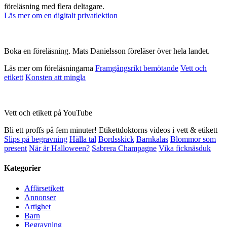
föreläsning med flera deltagare.
Läs mer om en digitalt privatlektion
Boka en föreläsning. Mats Danielsson föreläser över hela landet.
Läs mer om föreläsningarna
Framgångsrikt bemötande
Vett och
etikett
Konsten att mingla
Vett och etikett på YouTube
Bli ett proffs på fem minuter! Etikettdoktorns videos i vett & etikett
Slips på begravning
Hålla tal
Bordsskick
Barnkalas
Blommor som
present
När är Halloween?
Sabrera Champagne
Vika ficknäsduk
Kategorier
Affärsetikett
Annonser
Artighet
Barn
Begravning