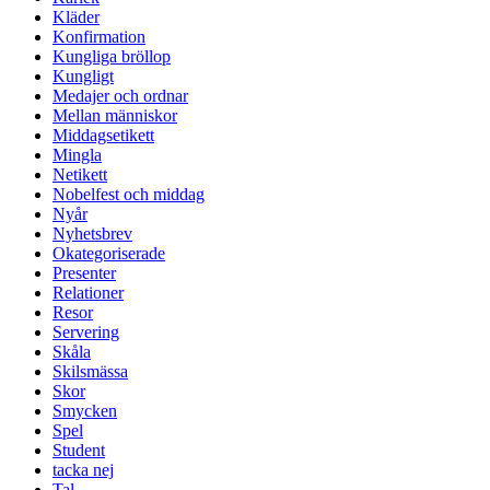
Kläder
Konfirmation
Kungliga bröllop
Kungligt
Medajer och ordnar
Mellan människor
Middagsetikett
Mingla
Netikett
Nobelfest och middag
Nyår
Nyhetsbrev
Okategoriserade
Presenter
Relationer
Resor
Servering
Skåla
Skilsmässa
Skor
Smycken
Spel
Student
tacka nej
Tal