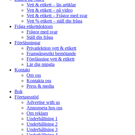
Vett & etikett – läs artiklar
Vett & etikett – på video
Vett & etikett – Frågor med svar
Vett % etikett – ställ din fråga
Fråga etikettdoktorn
Frågor med svar
Ställ din fråga
Föreläsningar
Privatlektion vett & etikett
Framgångsrikt bemötande
Föreläsning vett & etikett
Lär dig mingla
Kontakt
Om oss
Kontakta oss
Press & media
Bok
Företagsstöd
Advertise with us
Annonsera hos oss
Om reklam
Underhållning 1
Underhållning 2
Underhållning 3
Underhållning 4