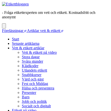
- Fråga etikettexperten om vett och etikett. Kostnadsfritt och
anonymt
Föreläsningar
Artiklar vett & etikett
Start
Senaste artiklarna
Vett & etikett artiklar
Vett & etikett på video
Stora dagar
Svåra stunder
Klädkoder
Utlandets etikett
Snabbkurser
Värd och gäst
Fest och Middag
Hälsa och presentera
Presenter
Barn
Jobb och politik
Socialt och digitalt
Etikett på video