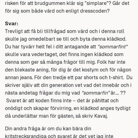
risken för att brudgummen klär sig ”simplare”? Går det
för sig som både värd och enligt dresscoden?
Svar:
Trevligt att få bli tillfrågad som värd och i denna roll
skulle jag omedelbart se till och byta denna klädkod.
Du har tyvärr helt fel i ditt antagande att
”sommarfint”
skulle vara vedertaget, det finns ingen klädkod som
denna som ger så många frågor till mig. Folk har inte
den blekaste aning, för dig är det kostym och för någon
annan jeans. För den tredje ett par shorts och t-shirt. Du
skriver själv att din generation vet vad det innebär och i
nästa andetag frågar du mig vad
”sommarfin”
är…. ??
Svaret är att koden finns inte – det är påhittat och
onödigt och skapar förvirring, en klädkod anges tydligt
då underlättar man för gästen, så skriv Kavaj.
Din andra fråga är om du kan bära din
kritstrecksrandiga och svaret är det vet jag inte