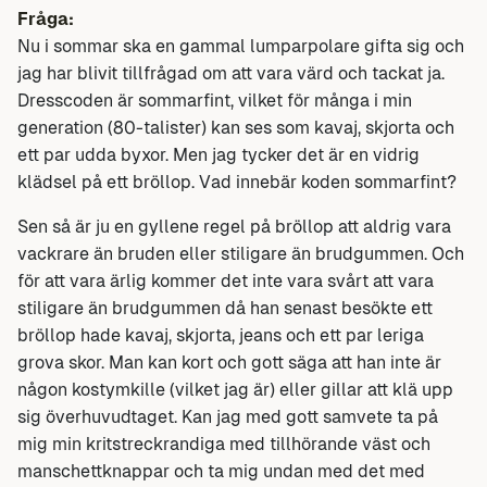
Fråga:
Nu i sommar ska en gammal lumparpolare gifta sig och
jag har blivit tillfrågad om att vara värd och tackat ja.
Dresscoden är sommarfint, vilket för många i min
generation (80-talister) kan ses som kavaj, skjorta och
ett par udda byxor. Men jag tycker det är en vidrig
klädsel på ett bröllop. Vad innebär koden sommarfint?
Sen så är ju en gyllene regel på bröllop att aldrig vara
vackrare än bruden eller stiligare än brudgummen. Och
för att vara ärlig kommer det inte vara svårt att vara
stiligare än brudgummen då han senast besökte ett
bröllop hade kavaj, skjorta, jeans och ett par leriga
grova skor. Man kan kort och gott säga att han inte är
någon kostymkille (vilket jag är) eller gillar att klä upp
sig överhuvudtaget. Kan jag med gott samvete ta på
mig min kritstreckrandiga med tillhörande väst och
manschettknappar och ta mig undan med det med