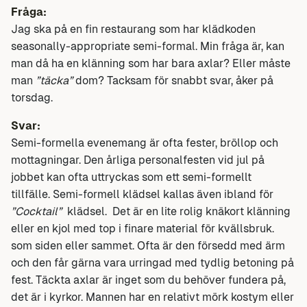
Fråga:
Jag ska på en fin restaurang som har klädkoden
seasonally-appropriate semi-formal. Min fråga är, kan
man då ha en klänning som har bara axlar? Eller måste
man
”täcka”
dom? Tacksam för snabbt svar, åker på
torsdag.
Svar:
Semi-formella evenemang är ofta fester, bröllop och
mottagningar. Den årliga personalfesten vid jul på
jobbet kan ofta uttryckas som ett semi-formellt
tillfälle. Semi-formell klädsel kallas även ibland för
”Cocktail”
klädsel. Det är en lite rolig knäkort klänning
eller en kjol med top i finare material för kvällsbruk.
som siden eller sammet. Ofta är den försedd med ärm
och den får gärna vara urringad med tydlig betoning på
fest. Täckta axlar är inget som du behöver fundera på,
det är i kyrkor. Mannen har en relativt mörk kostym eller