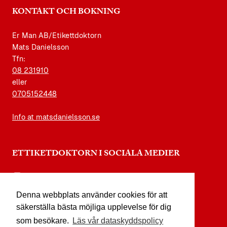
KONTAKT OCH BOKNING
Er Man AB/Etikettdoktorn
Mats Danielsson
Tfn:
08 231910
eller
0705152448
Info at matsdanielsson.se
ETTIKETDOKTORN I SOCIALA MEDIER
instagram.com/etikettdoktorn
Denna webbplats använder cookies för att
facebook.com/etikettdoktorn
säkerställa bästa möjliga upplevelse för dig
youtube.com/etikettdoktorn
som besökare.
Läs vår dataskyddspolicy